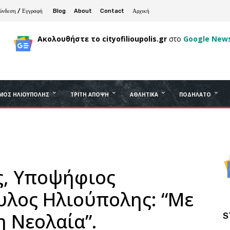
ύνδεση / Εγγραφή
Blog
About
Contact
Αρχική
Ακολουθήστε το cityofilioupolis.gr
στο
Google New
ΜΟΣ ΗΛΙΟΎΠΟΛΗΣ
ΤΡΊΤΗ ΆΠΟΨΗ
ΑΘΛΗΤΙΚΆ
ΠΟΔΉΛΑΤΟ
ς, Υποψήφιος
υλος Ηλιούπολης: “Με
η Νεολαία”.
S