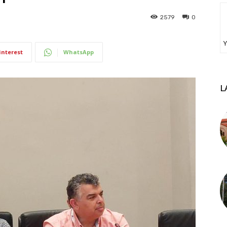
2579
0
Υ
interest
WhatsApp
L