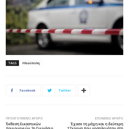
TAGS
Ηλιούπολη
Facebook
Twitter
ΠΡΟΗΓΟΎΜΕΝΟ ΆΡΘΡΟ
ΕΠΌΜΕΝΟ ΆΡΘΡΟ
Έκθεση Εικαστικών
Έχασε τη μάχη και η δεύτερη
Δημιουργιών 2ο Γυμνάσιο
17χρονη που νοσηλευόταν στη