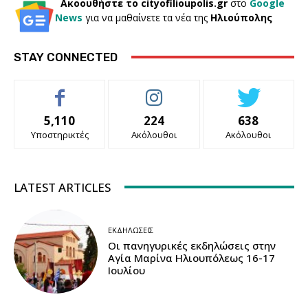
Ακοουθήστε το cityofilioupolis.gr
στο
Google
News
για να μαθαίνετε τα νέα της
Ηλιούπολης
STAY CONNECTED
5,110
224
638
Υποστηρικτές
Ακόλουθοι
Ακόλουθοι
LATEST ARTICLES
ΕΚΔΗΛΏΣΕΙΣ
Οι πανηγυρικές εκδηλώσεις στην
Αγία Μαρίνα Ηλιουπόλεως 16-17
Ιουλίου