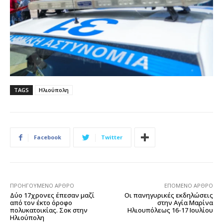
TAGS
Ηλιούπολη
Facebook
Twitter
ΠΡΟΗΓΟΎΜΕΝΟ ΆΡΘΡΟ
ΕΠΌΜΕΝΟ ΆΡΘΡΟ
Δύο 17χρονες έπεσαν μαζί
Οι πανηγυρικές εκδηλώσεις
από τον έκτο όροφο
στην Αγία Μαρίνα
πολυκατοικίας. Σοκ στην
Ηλιουπόλεως 16-17 Ιουλίου
Ηλιούπολη