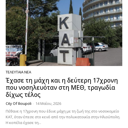
ΤΕΛΕΥΤΑΊΑ ΝΈΑ
Έχασε τη μάχη και η δεύτερη 17χρονη
που νοσηλευόταν στη ΜΕΘ, τραγωδία
δίχως τέλος
City Of Ilioupoli
-
14 Μαΐου, 2026
Πέθανε η 17χρονη που έδινε μάχη με τη ζωή της στο νοσοκομείο
ΚΑΤ, όταν έπεσε στο κενό από την πολυκατοικία στην Ηλιούπολη.
Η κοπέλα έχασε τη...