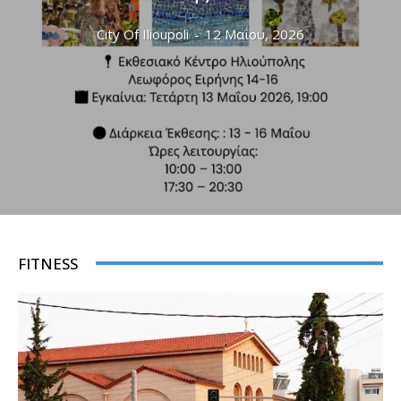
City Of Ilioupoli
-
12 Μαΐου, 2026
FITNESS