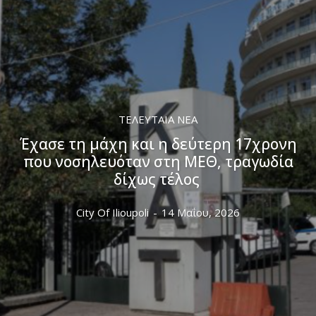
ΤΕΛΕΥΤΑΊΑ ΝΈΑ
Έχασε τη μάχη και η δεύτερη 17χρονη
που νοσηλευόταν στη ΜΕΘ, τραγωδία
δίχως τέλος
City Of Ilioupoli
-
14 Μαΐου, 2026