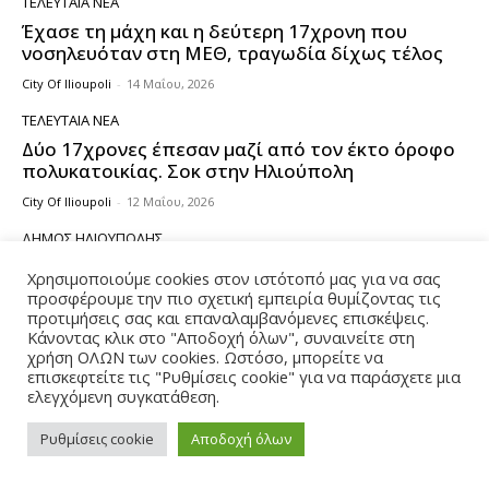
ΤΕΛΕΥΤΑΊΑ ΝΈΑ
Έχασε τη μάχη και η δεύτερη 17χρονη που
νοσηλευόταν στη ΜΕΘ, τραγωδία δίχως τέλος
City Of Ilioupoli
-
14 Μαΐου, 2026
ΤΕΛΕΥΤΑΊΑ ΝΈΑ
Δύο 17χρονες έπεσαν μαζί από τον έκτο όροφο
πολυκατοικίας. Σοκ στην Ηλιούπολη
City Of Ilioupoli
-
12 Μαΐου, 2026
ΔΉΜΟΣ ΗΛΙΟΎΠΟΛΗΣ
Έκθεση Εικαστικών Δημιουργιών 2ο Γυμνάσιο
Χρησιμοποιούμε cookies στον ιστότοπό μας για να σας
Ηλιούπολης, «Έργα Ανακύκλωσης 2025–2026»
προσφέρουμε την πιο σχετική εμπειρία θυμίζοντας τις
προτιμήσεις σας και επαναλαμβανόμενες επισκέψεις.
City Of Ilioupoli
-
12 Μαΐου, 2026
Κάνοντας κλικ στο "Αποδοχή όλων", συναινείτε στη
χρήση ΟΛΩΝ των cookies. Ωστόσο, μπορείτε να
ΔΉΜΟΣ ΗΛΙΟΎΠΟΛΗΣ
επισκεφτείτε τις "Ρυθμίσεις cookie" για να παράσχετε μια
Στη διάθεση Δημοτών ΤΟ ΝΕΟ ΨΗΦΙΑΚΟ
ελεγχόμενη συγκατάθεση.
ΕΡΓΑΛΕΙΟ ΕΞΥΠΗΡΕΤΗΣΗΣ του Δήμου
Ηλιούπολης
Ρυθμίσεις cookie
Αποδοχή όλων
City Of Ilioupoli
-
17 Φεβρουαρίου, 2026