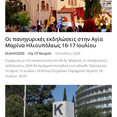
Οι πανηγυρικές εκδηλώσεις στην Αγία
Μαρίνα Ηλιουπόλεως 16-17 Ιουλίου
ΕΚΔΗΛΏΣΕΙΣ
City Of Ilioupoli
-
16 Ιουλίου, 2026
Σύμφωνα με την ανακοίνωση του ΙΝ Αγ. Μαρίνας οι πανηγυρικές
εκδηλώσεις 2026 θα πραγματοποιηθούν ως κάτωθι: Προεόρτια
Τετάρτη 15 Ιουλίου 19:00 Ιερό Ευχέλαιο Παραμονή Πέμπτη 18
Ιουλίου 18:30...