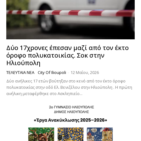
Δύο 17χρονες έπεσαν μαζί από τον έκτο
όροφο πολυκατοικίας. Σοκ στην
Ηλιούπολη
ΤΕΛΕΥΤΑΊΑ ΝΈΑ
City Of Ilioupoli
-
12 Μαΐου, 2026
Δύο ανήλικες 17 ετών βούτηξαν στο κενό από τον έκτο όροφο
πολυκατοικίας στην οδό Ελ. Βενιζέλου στην Ηλιούπολη . Η πρώτη
ανήλικη μεταφέρθηκε στο Ασκληπιείο...