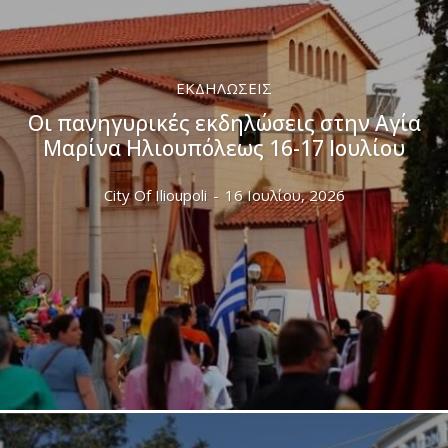
ΕΚΔΗΛΏΣΕΙΣ
Οι πανηγυρικές εκδηλώσεις στην Αγία
Μαρίνα Ηλιουπόλεως 16-17 Ιουλίου
City Of Ilioupoli
-
16 Ιουλίου, 2026