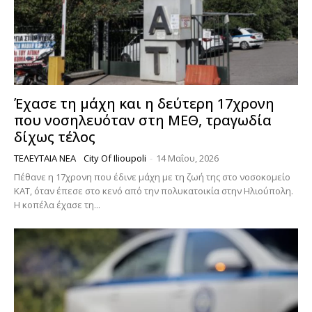
Έχασε τη μάχη και η δεύτερη 17χρονη
που νοσηλευόταν στη ΜΕΘ, τραγωδία
δίχως τέλος
ΤΕΛΕΥΤΑΊΑ ΝΈΑ
City Of Ilioupoli
-
14 Μαΐου, 2026
Πέθανε η 17χρονη που έδινε μάχη με τη ζωή της στο νοσοκομείο
ΚΑΤ, όταν έπεσε στο κενό από την πολυκατοικία στην Ηλιούπολη.
Η κοπέλα έχασε τη...