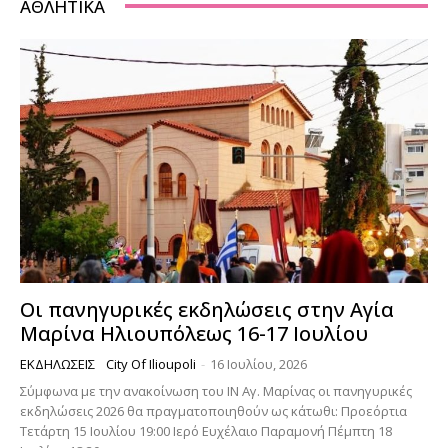
ΑΘΛΗΤΙΚΆ
Οι πανηγυρικές εκδηλώσεις στην Αγία
Μαρίνα Ηλιουπόλεως 16-17 Ιουλίου
ΕΚΔΗΛΏΣΕΙΣ
City Of Ilioupoli
-
16 Ιουλίου, 2026
Σύμφωνα με την ανακοίνωση του ΙΝ Αγ. Μαρίνας οι πανηγυρικές
εκδηλώσεις 2026 θα πραγματοποιηθούν ως κάτωθι: Προεόρτια
Τετάρτη 15 Ιουλίου 19:00 Ιερό Ευχέλαιο Παραμονή Πέμπτη 18