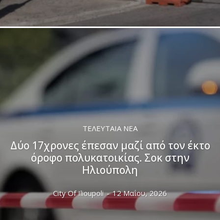
ΤΕΛΕΥΤΑΊΑ ΝΈΑ
Δύο 17χρονες έπεσαν μαζί από τον έκτο
όροφο πολυκατοικίας. Σοκ στην
Ηλιούπολη
City Of Ilioupoli
-
12 Μαΐου, 2026