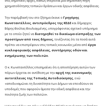
στις δημοτικές αρχές, καθώς στερείται μια σημαντική πηγή
χρηματοδότησης τοπικών δράσεων και έργων οδικής ασφάλειας.
Την παρέμβασή του στο ζήτημα έκανε ο
Γρηγόρης
Κωνσταντέλλος
,
αντιπρόεδρος της ΚΕΔΕ
και δήμαρχος
Βάρης-Βούλας-Βουλιαγμένης, υπογράφοντας σχετικό υπόμνημα
με το οποίο ζητεί να
διατηρηθεί το δικαίωμα είσπραξης των
προστίμων από τους δήμους
, τονίζοντας ότι τα ποσά αυτά
πρέπει να επιστρέφουν στις τοπικές κοινωνίες μέσα από
έργα
κυκλοφοριακής ασφάλειας, συντήρησης οδών και
ενημέρωσης των πολιτών.
Ο κ. Κωνσταντέλλος επισημαίνει ότι η αποστέρηση αυτών των
πόρων έρχεται σε αντίθεση με την
αρχή της οικονομικής
αυτοτέλειας της Τοπικής Αυτοδιοίκησης
, ενώ
«αποδυναμώνει τη δυνατότητα των Δήμων να επενδύουν σε
υποδομές που αφορούν άμεσα την οδική ασφάλεια και την
ποιότητα ζωής των πολιτών».
Η Κεντρική Ένωση Δήμων Ελλάδας (ΚΕΔΕ) αναμένεται να ζητήσει