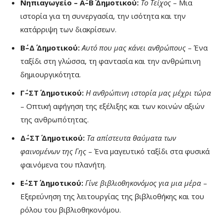
Νηπιαγωγείο – Α΄–Β΄ Δημοτικού:
Το Τείχος
– Μια
ιστορία για τη συνεργασία, την ισότητα και την
κατάρριψη των διακρίσεων.
Β΄–Δ΄ Δημοτικού:
Αυτό που μας κάνει ανθρώπους
– Ένα
ταξίδι στη γλώσσα, τη φαντασία και την ανθρώπινη
δημιουργικότητα.
Γ΄–ΣΤ΄ Δημοτικού:
Η ανθρώπινη ιστορία μας μέχρι τώρα
– Οπτική αφήγηση της εξέλιξης και των κοινών αξιών
της ανθρωπότητας.
Δ΄–ΣΤ΄ Δημοτικού:
Τα απίστευτα θαύματα των
φαινομένων της Γης
– Ένα μαγευτικό ταξίδι στα φυσικά
φαινόμενα του πλανήτη.
Ε΄–ΣΤ΄ Δημοτικού:
Γίνε βιβλιοθηκονόμος για μια μέρα
–
Εξερεύνηση της λειτουργίας της βιβλιοθήκης και του
ρόλου του βιβλιοθηκονόμου.