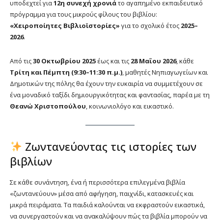
υποδεχτεί για
12η συνεχή χρονιά
το αγαπημένο εκπαιδευτικό
πρόγραμμα για τους μικρούς φίλους του βιβλίου:
«Χειροποίητες Βιβλιοϊστορίες»
για το σχολικό έτος
2025–
2026
.
Από τις
30 Οκτωβρίου 2025
έως και τις
28 Μαΐου 2026
, κάθε
Τρίτη και Πέμπτη (9:30–11:30 π.μ.)
, μαθητές Νηπιαγωγείων και
Δημοτικών της πόλης θα έχουν την ευκαιρία να συμμετέχουν σε
ένα μοναδικό ταξίδι δημιουργικότητας και φαντασίας, παρέα με τη
Θεανώ Χριστοπούλου
, κοινωνιολόγο και εικαστικό.
Ζωντανεύοντας τις ιστορίες των
βιβλίων
Σε κάθε συνάντηση, ένα ή περισσότερα επιλεγμένα βιβλία
«ζωντανεύουν» μέσα από αφήγηση, παιχνίδι, κατασκευές και
μικρά πειράματα. Τα παιδιά καλούνται να εκφραστούν εικαστικά,
να συνεργαστούν και να ανακαλύψουν πώς τα βιβλία μπορούν να