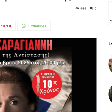
484
0
Υ
interest
WhatsApp
L