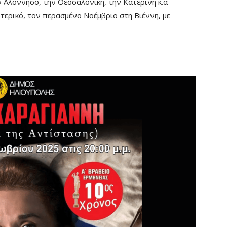
ν Αλόννησο, την Θεσσαλονίκη, την Κατερίνη κ.α
τερικό, τον περασμένο Νοέμβριο στη Βιέννη, με