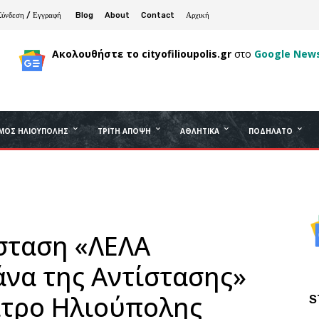
Σύνδεση / Εγγραφή
Blog
About
Contact
Αρχική
Ακολουθήστε το cityofilioupolis.gr
στο
Google New
ΜΟΣ ΗΛΙΟΎΠΟΛΗΣ
ΤΡΊΤΗ ΆΠΟΨΗ
ΑΘΛΗΤΙΚΆ
ΠΟΔΉΛΑΤΟ
σταση «ΛΕΛΑ
να της Αντίστασης»
ατρο Ηλιούπολης
S