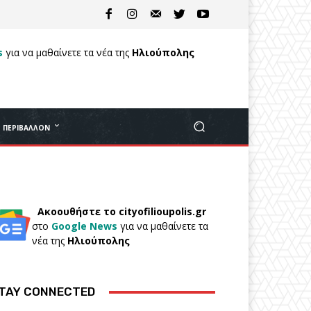
s
για να μαθαίνετε τα νέα της
Ηλιούπολης
ΠΕΡΙΒΆΛΛΟΝ
Ακοουθήστε το cityofilioupolis.gr
στο
Google News
για να μαθαίνετε τα
νέα της
Ηλιούπολης
TAY CONNECTED