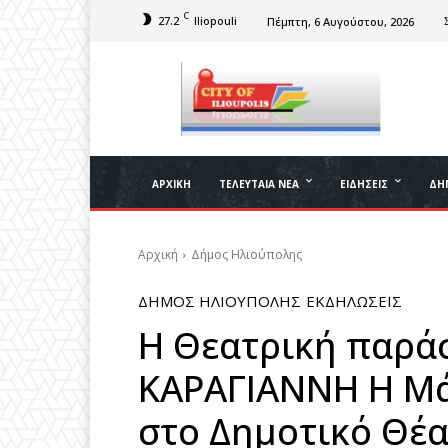
C
27.2
Iliopouli
Πέμπτη, 6 Αυγούστου, 2026
ΑΡΧΙΚΉ
ΤΕΛΕΥΤΑΊΑ ΝΈΑ
ΕΙΔΉΣΕΙΣ
ΔΉ
Αρχική
Δήμος Ηλιούπολης
ΔΉΜΟΣ ΗΛΙΟΎΠΟΛΗΣ
ΕΚΔΗΛΏΣΕΙΣ
Η Θεατρική παρά
ΚΑΡΑΓΙΑΝΝΗ Η Μά
στο Δημοτικό Θέ