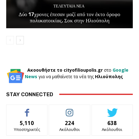
ΤΕΛΕΥΤΑΊΑ ΝΈΑ
Δύο 17χρονες έπεσαν μαζί από τον έκτο όροφο
πολυκατοικίας. Σοκ στην Ηλιούπολη
Ακοουθήστε το cityofilioupolis.gr
στο
Google
News
για να μαθαίνετε τα νέα της
Ηλιούπολης
STAY CONNECTED
5,110
224
638
Υποστηρικτές
Ακόλουθοι
Ακόλουθοι