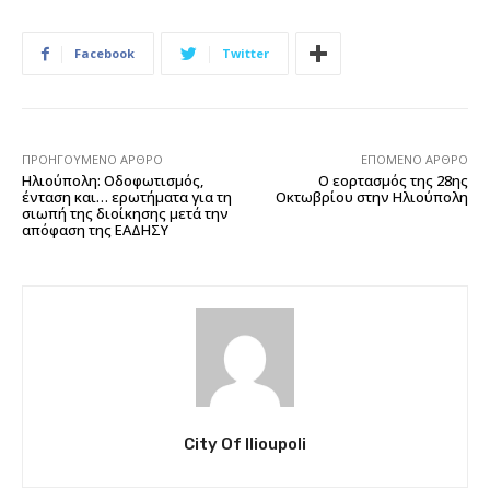
Facebook
Twitter
ΠΡΟΗΓΟΎΜΕΝΟ ΆΡΘΡΟ
ΕΠΌΜΕΝΟ ΆΡΘΡΟ
Ηλιούπολη: Οδοφωτισμός,
O εορτασμός της 28ης
ένταση και… ερωτήματα για τη
Οκτωβρίου στην Ηλιούπολη
σιωπή της διοίκησης μετά την
απόφαση της ΕΑΔΗΣΥ
City Of Ilioupoli