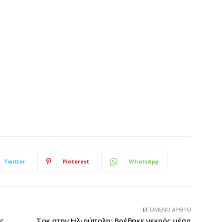
Twitter
Pinterest
WhatsApp
ΕΠΌΜΕΝΟ ΆΡΘΡΟ
ς
Σοκ στην Ηλιούπολη: Βρέθηκε νεκρός μέσα