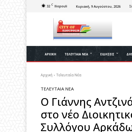
C
32
Iliopouli
Κυριακή, 9 Αυγούστου, 2026
Σ
ΑΡΧΙΚΉ
ΤΕΛΕΥΤΑΊΑ ΝΈΑ
ΕΙΔΉΣΕΙΣ
ΔΉ
Αρχική
Τελευταία Νέα
ΤΕΛΕΥΤΑΊΑ ΝΈΑ
Ο Γιάννης Αντζιν
στο νέο Διοικητι
Συλλόγου Αρκάδω