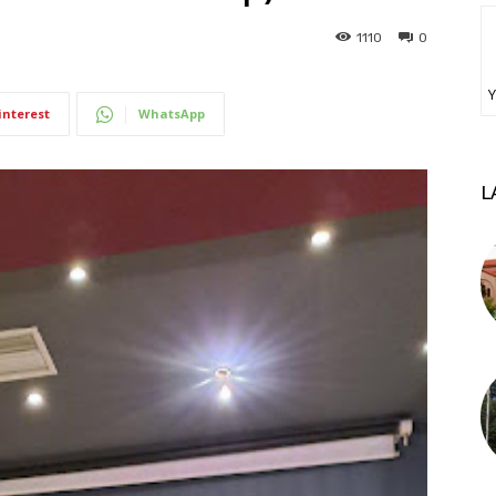
1110
0
Υ
interest
WhatsApp
L