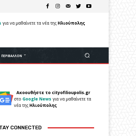
s
για να μαθαίνετε τα νέα της
Ηλιούπολης
ΠΕΡΙΒΆΛΛΟΝ
Ακοουθήστε το cityofilioupolis.gr
στο
Google News
για να μαθαίνετε τα
νέα της
Ηλιούπολης
TAY CONNECTED