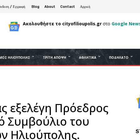
ύνδεση / Εγγραφή
Blog
About
Contact
Αρχική
Ακολουθήστε το cityofilioupolis.gr
στο
Google New
ΜΟΣ ΗΛΙΟΎΠΟΛΗΣ
ΤΡΊΤΗ ΆΠΟΨΗ
ΑΘΛΗΤΙΚΆ
ΠΟΔΉΛΑΤΟ
άς εξελέγη Πρόεδρος
κό Συμβούλιο του
ν Ηλιούπολης.
S