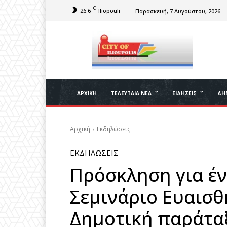
C
26.6
Iliopouli
Παρασκευή, 7 Αυγούστου, 2026
ΑΡΧΙΚΉ
ΤΕΛΕΥΤΑΊΑ ΝΈΑ
ΕΙΔΉΣΕΙΣ
ΔΉ
Αρχική
Εκδηλώσεις
ΕΚΔΗΛΏΣΕΙΣ
Πρόσκληση για έ
Σεμινάριο Ευαισ
Δημοτική παράτα