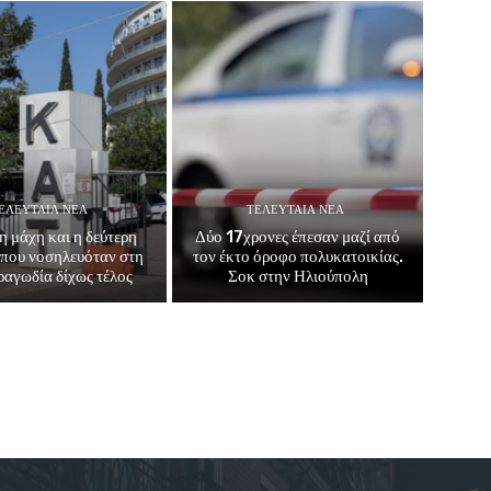
ΕΛΕΥΤΑΊΑ ΝΈΑ
ΤΕΛΕΥΤΑΊΑ ΝΈΑ
η μάχη και η δεύτερη
Δύο 17χρονες έπεσαν μαζί από
που νοσηλευόταν στη
τον έκτο όροφο πολυκατοικίας.
αγωδία δίχως τέλος
Σοκ στην Ηλιούπολη