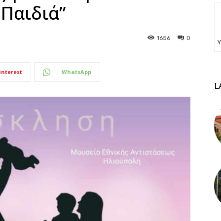
 Παιδιά”
1656
0
Υ
interest
WhatsApp
L