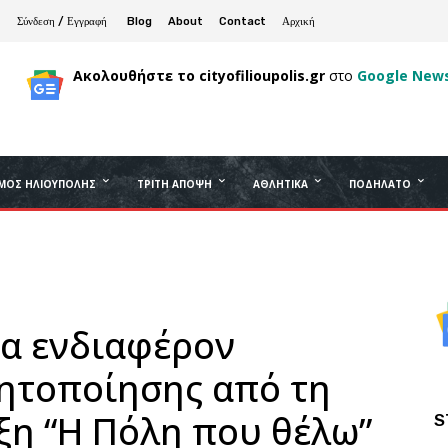
Σύνδεση / Εγγραφή
Blog
About
Contact
Αρχική
Ακολουθήστε το cityofilioupolis.gr
στο
Google New
ΜΟΣ ΗΛΙΟΎΠΟΛΗΣ
ΤΡΊΤΗ ΆΠΟΨΗ
ΑΘΛΗΤΙΚΆ
ΠΟΔΉΛΑΤΟ
να ενδιαφέρον
θητοποίησης από τη
ξη “Η Πόλη που θέλω”
S