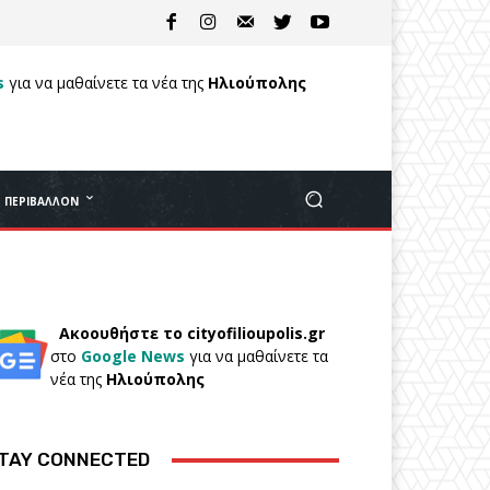
s
για να μαθαίνετε τα νέα της
Ηλιούπολης
ΠΕΡΙΒΆΛΛΟΝ
Ακοουθήστε το cityofilioupolis.gr
στο
Google News
για να μαθαίνετε τα
νέα της
Ηλιούπολης
TAY CONNECTED