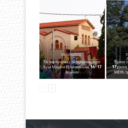
ΕΚΔΗΛΏΣΕΙΣ
Τ
Οι πανηγυρικές εκδηλώσεις στην
Έχασε τ
Αγία Μαρίνα Ηλιουπόλεως 16-17
17χρονη 
Ιουλίου
ΜΕΘ, τρ