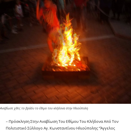
Αναβίωσε χθες το βράδυ το έθιμο του κλήδονα στην Ηλιούπολη
– Πρόσκληση Στην Αναβίωση Του Εθίμου Του Κλήδονα Από Τον
Πολιτιστικό Σύλλογο Αγ. Κωνσταντίνου Ηλιούπολης “Άγγελος