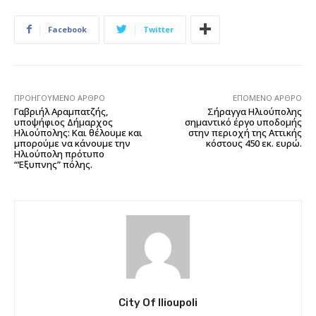
Facebook
Twitter
ΠΡΟΗΓΟΎΜΕΝΟ ΆΡΘΡΟ
ΕΠΌΜΕΝΟ ΆΡΘΡΟ
Γαβριήλ Αραμπατζής,
Σήραγγα Ηλιούπολης
υποψήφιος Δήμαρχος
σημαντικό έργο υποδομής
Ηλιούπολης: Και θέλουμε και
στην περιοχή της Αττικής
μπορούμε να κάνουμε την
κόστους 450 εκ. ευρώ.
Ηλιούπολη πρότυπο
“‘Εξυπνης” πόλης.
City Of Ilioupoli