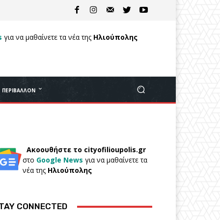
s
για να μαθαίνετε τα νέα της
Ηλιούπολης
ΠΕΡΙΒΆΛΛΟΝ
Ακοουθήστε το cityofilioupolis.gr
στο
Google News
για να μαθαίνετε τα
νέα της
Ηλιούπολης
TAY CONNECTED