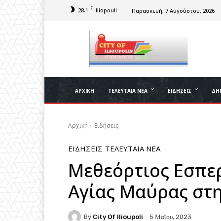
C
28.1
Iliopouli
Παρασκευή, 7 Αυγούστου, 2026
ΑΡΧΙΚΉ
ΤΕΛΕΥΤΑΊΑ ΝΈΑ
ΕΙΔΉΣΕΙΣ
ΔΉ
Αρχική
Ειδήσεις
ΕΙΔΉΣΕΙΣ
ΤΕΛΕΥΤΑΊΑ ΝΈΑ
Μεθεόρτιος Εσπερ
Αγίας Μαύρας στ
By
City Of Ilioupoli
5 Μαΐου, 2023