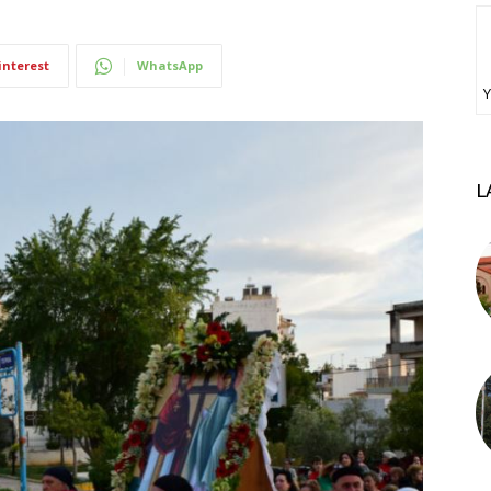
interest
WhatsApp
Υ
L