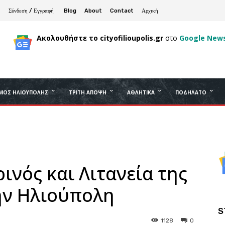
Σύνδεση / Εγγραφή
Blog
About
Contact
Αρχική
Ακολουθήστε το cityofilioupolis.gr
στο
Google New
ΜΟΣ ΗΛΙΟΎΠΟΛΗΣ
ΤΡΊΤΗ ΆΠΟΨΗ
ΑΘΛΗΤΙΚΆ
ΠΟΔΉΛΑΤΟ
ινός και Λιτανεία της
ην Ηλιούπολη
S
1128
0