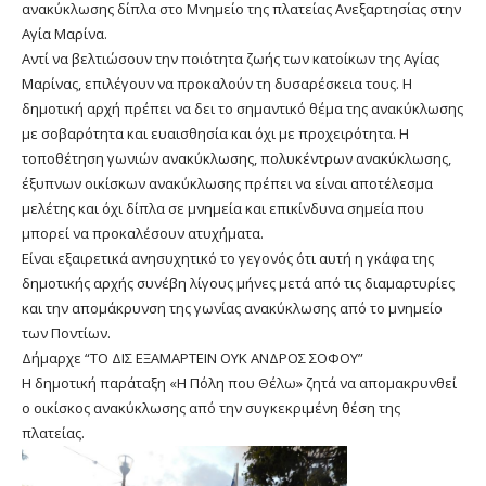
ανακύκλωσης δίπλα στο Μνημείο της πλατείας Ανεξαρτησίας στην
Αγία Μαρίνα.
Αντί να βελτιώσουν την ποιότητα ζωής των κατοίκων της Αγίας
Μαρίνας, επιλέγουν να προκαλούν τη δυσαρέσκεια τους. Η
δημοτική αρχή πρέπει να δει το σημαντικό θέμα της ανακύκλωσης
με σοβαρότητα και ευαισθησία και όχι με προχειρότητα. Η
τοποθέτηση γωνιών ανακύκλωσης, πολυκέντρων ανακύκλωσης,
έξυπνων οικίσκων ανακύκλωσης πρέπει να είναι αποτέλεσμα
μελέτης και όχι δίπλα σε μνημεία και επικίνδυνα σημεία που
μπορεί να προκαλέσουν ατυχήματα.
Είναι εξαιρετικά ανησυχητικό το γεγονός ότι αυτή η γκάφα της
δημοτικής αρχής συνέβη λίγους μήνες μετά από τις διαμαρτυρίες
και την απομάκρυνση της γωνίας ανακύκλωσης από το μνημείο
των Ποντίων.
Δήμαρχε “TO ΔIΣ EΞAMAPTEIN OYK ANΔPOΣ ΣOΦOY”
Η δημοτική παράταξη «Η Πόλη που Θέλω» ζητά να απομακρυνθεί
ο οικίσκος ανακύκλωσης από την συγκεκριμένη θέση της
πλατείας.