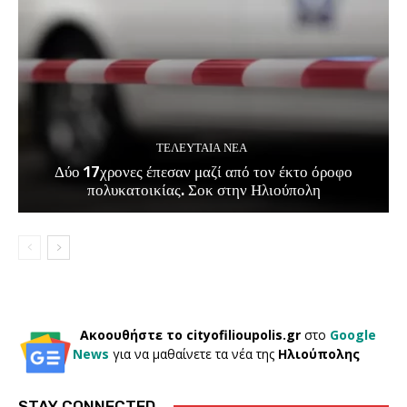
ΤΕΛΕΥΤΑΊΑ ΝΈΑ
Δύο 17χρονες έπεσαν μαζί από τον έκτο όροφο
πολυκατοικίας. Σοκ στην Ηλιούπολη
Ακοουθήστε το cityofilioupolis.gr
στο
Google
News
για να μαθαίνετε τα νέα της
Ηλιούπολης
STAY CONNECTED