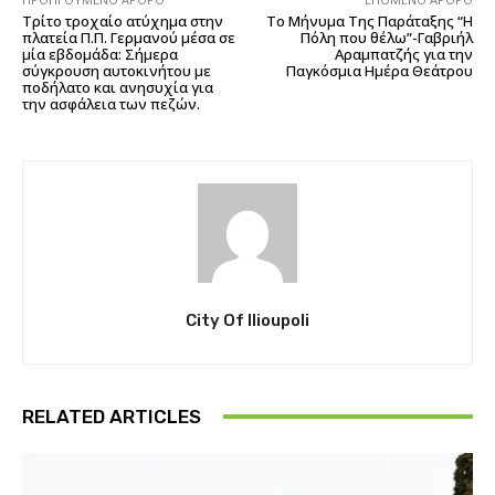
Τρίτο τροχαίο ατύχημα στην
Το Μήνυμα Της Παράταξης “Η
πλατεία Π.Π. Γερμανού μέσα σε
Πόλη που θέλω”-Γαβριήλ
μία εβδομάδα: Σήμερα
Αραμπατζής για την
σύγκρουση αυτοκινήτου με
Παγκόσμια Ημέρα Θεάτρου
ποδήλατο και ανησυχία για
την ασφάλεια των πεζών.
City Of Ilioupoli
RELATED ARTICLES