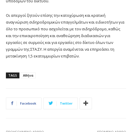
υποδομών του δικτύου.
Οι απεργοί ζητούν επίσης την κατοχύρωση και κρατική
αναγνώριση σιδηροδρομικών επαγγελμάτων και ειδικοτήτων για
όλο το προσωπικό που ασχολείται με τον σιδηρόδρομο, καθώς
και την επικαιροποίηση και αναθεώρηση διαδικασιών για
εργασίες σε συρμούς και για εργασίες στο δίκτυο όλων των
γραμμών της ΣΤΑ.ΣΥ. Η απεργία αναμένεται να επηρεάσει τη
μετακίνηση 1,5 εκατομμυρίων επιβατών.
TAGS
Αθήνα
Facebook
Twitter
ΠΡΟΗΓΟΎΜΕΝΟ ΆΡΘΡΟ
ΕΠΌΜΕΝΟ ΆΡΘΡΟ