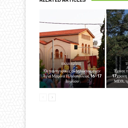
RELATED ARTICLES
ΕΚΔΗΛΏΣΕΙΣ
Τ
Οι πανηγυρικές εκδηλώσεις στην
Έχασε τ
Αγία Μαρίνα Ηλιουπόλεως 16-17
17χρονη 
Ιουλίου
ΜΕΘ, τρ