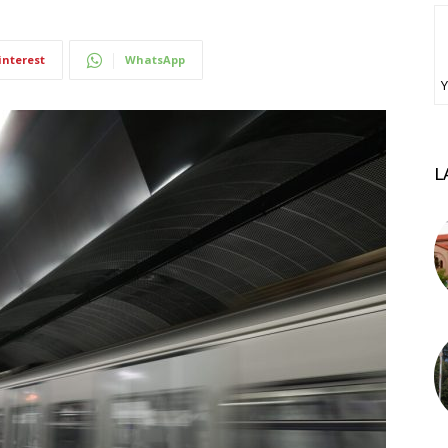
interest
WhatsApp
Υ
L