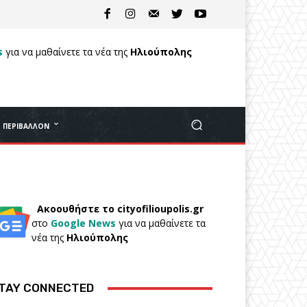
s
για να μαθαίνετε τα νέα της
Ηλιούπολης
ΠΕΡΙΒΆΛΛΟΝ
Ακοουθήστε το cityofilioupolis.gr
στο
Google News
για να μαθαίνετε τα
νέα της
Ηλιούπολης
TAY CONNECTED