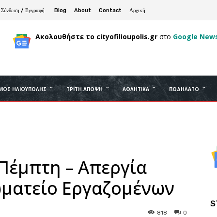
Σύνδεση / Εγγραφή
Blog
About
Contact
Αρχική
Ακολουθήστε το cityofilioupolis.gr
στο
Google New
ΜΟΣ ΗΛΙΟΎΠΟΛΗΣ
ΤΡΊΤΗ ΆΠΟΨΗ
ΑΘΛΗΤΙΚΆ
ΠΟΔΉΛΑΤΟ
Πέμπτη – Απεργία
ωματείο Εργαζομένων
S
818
0