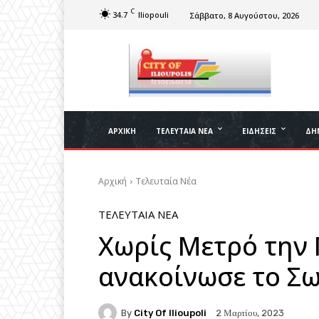
C
34.7
Iliopouli
Σάββατο, 8 Αυγούστου, 2026
ΑΡΧΙΚΉ
ΤΕΛΕΥΤΑΊΑ ΝΈΑ
ΕΙΔΉΣΕΙΣ
ΔΉ
Αρχική
Τελευταία Νέα
ΤΕΛΕΥΤΑΊΑ ΝΈΑ
Χωρίς Μετρό την 
ανακοίνωσε το Σ
By
City Of Ilioupoli
2 Μαρτίου, 2023