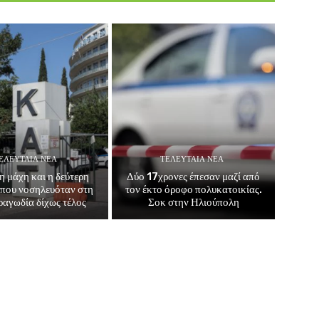
ΕΛΕΥΤΑΊΑ ΝΈΑ
ΤΕΛΕΥΤΑΊΑ ΝΈΑ
η μάχη και η δεύτερη
Δύο 17χρονες έπεσαν μαζί από
που νοσηλευόταν στη
τον έκτο όροφο πολυκατοικίας.
αγωδία δίχως τέλος
Σοκ στην Ηλιούπολη