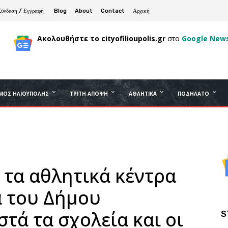
Σύνδεση / Εγγραφή
Blog
About
Contact
Αρχική
Ακολουθήστε το cityofilioupolis.gr
στο
Google New
ΜΟΣ ΗΛΙΟΎΠΟΛΗΣ
ΤΡΊΤΗ ΆΠΟΨΗ
ΑΘΛΗΤΙΚΆ
ΠΟΔΉΛΑΤΟ
 τα αθλητικά κέντρα
α του Δήμου
τά τα σχολεία και οι
S