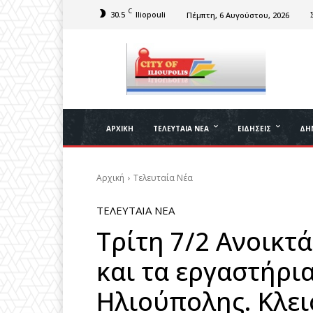
C
30.5
Iliopouli
Πέμπτη, 6 Αυγούστου, 2026
ΑΡΧΙΚΉ
ΤΕΛΕΥΤΑΊΑ ΝΈΑ
ΕΙΔΉΣΕΙΣ
ΔΉ
Αρχική
Τελευταία Νέα
ΤΕΛΕΥΤΑΊΑ ΝΈΑ
Τρίτη 7/2 Ανοικτά
και τα εργαστήρι
Ηλιούπολης. Κλεισ