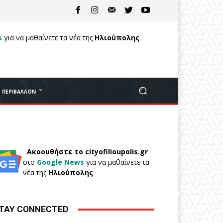
s
για να μαθαίνετε τα νέα της
Ηλιούπολης
ΠΕΡΙΒΆΛΛΟΝ
Ακοουθήστε το cityofilioupolis.gr
στο
Google News
για να μαθαίνετε τα
νέα της
Ηλιούπολης
TAY CONNECTED