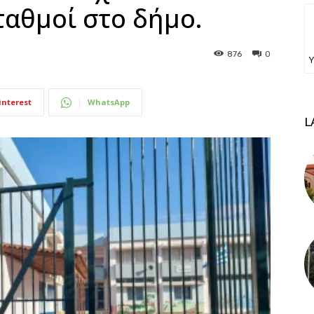
αθμοί στο δήμο.
876
0
Υ
interest
WhatsApp
L