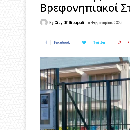
Βρεφονηπιακοί Στ
By
City Of Ilioupoli
6 Φεβρουαρίου, 2023
Facebook
Twitter
P