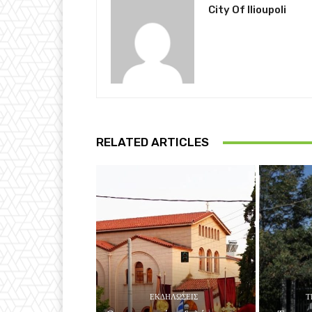
City Of Ilioupoli
RELATED ARTICLES
ΕΚΔΗΛΏΣΕΙΣ
Τ