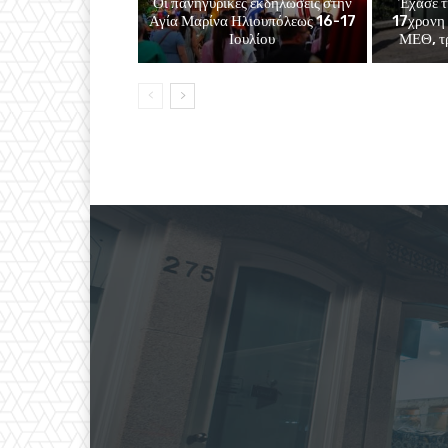
Οι πανηγυρικές εκδηλώσεις στην
Έχασε τ
Αγία Μαρίνα Ηλιουπόλεως 16-17
17χρονη 
Ιουλίου
ΜΕΘ, τρ