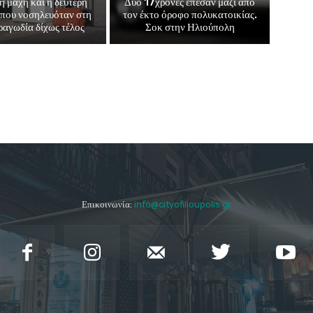
η μάχη και η δεύτερη
Δύο 17χρονες έπεσαν μαζί από
που νοσηλευόταν στη
τον έκτο όροφο πολυκατοικίας.
αγωδία δίχως τέλος
Σοκ στην Ηλιούπολη
Επικοινωνία:
info@cityofilioupolis.gr