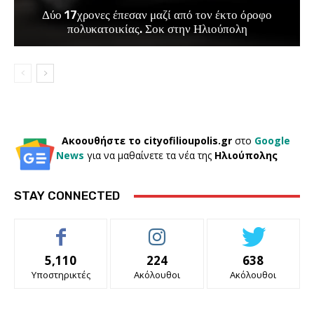
Δύο 17χρονες έπεσαν μαζί από τον έκτο όροφο
πολυκατοικίας. Σοκ στην Ηλιούπολη
Ακοουθήστε το cityofilioupolis.gr
στο
Google
News
για να μαθαίνετε τα νέα της
Ηλιούπολης
STAY CONNECTED
5,110
224
638
Υποστηρικτές
Ακόλουθοι
Ακόλουθοι