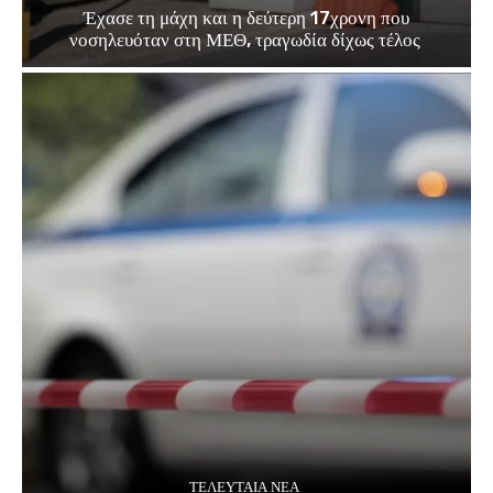
Έχασε τη μάχη και η δεύτερη 17χρονη που
νοσηλευόταν στη ΜΕΘ, τραγωδία δίχως τέλος
ΤΕΛΕΥΤΑΊΑ ΝΈΑ