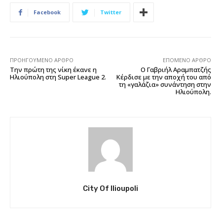
Facebook
Twitter
ΠΡΟΗΓΟΎΜΕΝΟ ΆΡΘΡΟ
ΕΠΌΜΕΝΟ ΆΡΘΡΟ
Την πρώτη της νίκη έκανε η
O Γαβριήλ Αραμπατζής
Ηλιούπολη στη Super League 2.
Κέρδισε με την αποχή του από
τη «γαλάζια» συνάντηση στην
Ηλιούπολη.
City Of Ilioupoli