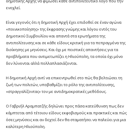
δημοτικής Αρχής να φιμώσει κάθε αντιπολιτευτικό λόγο που την
ενοχλεί.
Είναι γεγονός ότι η δημοτική Αρχή έχει
επιδοθεί σε έναν αγώνα
«ποινικοποίησης» της έκφρασης γνώμης και λόγου εντός του
Δημοτικού Συμβουλίου και απαντά στα ερωτήματα της
αντιπολίτευσης και σε κάθε είδους κριτική για τα πεπραγμένα της
διοίκησης με μηνύσεις. Και όχι με πειστικές απαντήσεις για τα
προβλήματα που αντιμετωπίζει η Ηλιούπολη, τα οποία όχι μόνο
δεν λύνονται αλλά πολλαπλασιάζονται.
Η δημοτική Αρχή αντί να επικεντρωθεί στο πώς θα βελτιώσει τη
ζωή των πολιτών, υποβαθμίζει το ρόλο της αντιπολίτευσης,
«στραγγαλίζοντας» τον με αντιδημοκρατικές μεθόδους.
Ο Γαβριήλ Αραμπατζής δηλώνει προς πάσα κατεύθυνση πως δεν
κάμπτεται από τέτοιου είδους εκφοβισμούς και πρακτικές και πώς
όσες μηνύσεις και αν δεχτεί δεν θα σταματήσει να παλεύει για μια
καλύτερη Ηλιούπολη.