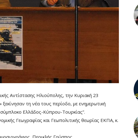
ικής Αντίστασης Ηλιούπολης, την Κυριακή 23
εκίνησαν τη νέα τους περίοδο, με ενημερωτική
το σύμπλοκο Ελλάδoς-Κύπρου-Τουρκίας”.
ομικής Γεωγραφίας και Γεωπολιτικής θεωρίας ΕΚΠΑ, κ.
ημοσιογράφος, Περικλής Γρύσπος .