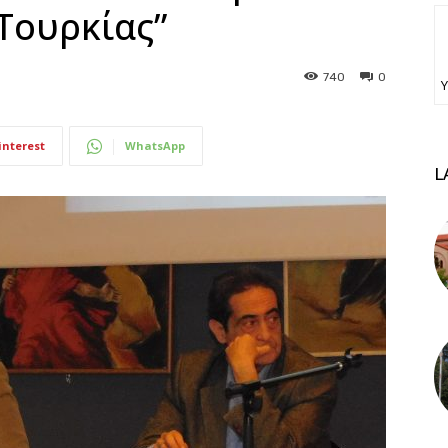
Τουρκίας”
740
0
Υ
interest
WhatsApp
L