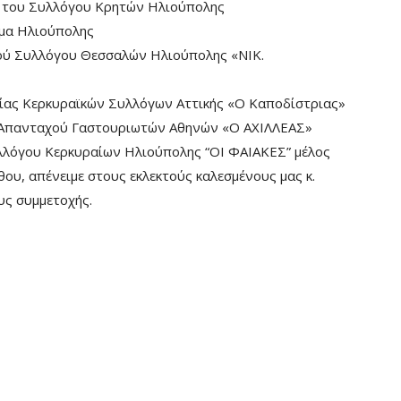
 του Συλλόγου Κρητών Ηλιούπολης
ημα Ηλιούπολης
κού Συλλόγου Θεσσαλών Ηλιούπολης «ΝΙΚ.
ίας Κερκυραϊκών Συλλόγων Αττικής «Ο Καποδίστριας»
 Απανταχού Γαστουριωτών Αθηνών «Ο ΑΧΙΛΛΕΑΣ»
υλλόγου Κερκυραίων Ηλιούπολης “ΟΙ ΦΑΙΑΚΕΣ” μέλος
υ, απένειμε στους εκλεκτούς καλεσμένους μας κ.
υς συμμετοχής.