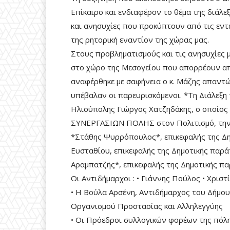
Επίκαιρο και ενδιαφέρον το θέμα της διάλ
και ανησυχίες που προκύπτουν από τις εντε
της ρητορική εναντίον της χώρας μας.
Στους προβληματισμούς και τις ανησυχίες μ
στο χώρο της Μεσογείου που απορρέουν α
αναφέρθηκε με σαφήνεια ο κ. Μάζης απαντ
υπέβαλαν οι παρευρισκόμενοι. *Τη Διάλεξη 
Ηλιούπολης Γιώργος Χατζηδάκης, ο οποίος 
ΣΥΝΕΡΓΑΣΙΩΝ ΠΟΛΗΣ στον Πολιτισμό, την Α
*Στάθης Ψυρρόπουλος*, επικεφαλής της Δη
Ευσταθίου, επικεφαλής της Δημοτικής πα
Αραμπατζής*, επικεφαλής της Δημοτικής π
Οι Αντιδήμαρχοι : • Γιάννης Πούλος • Χριστ
• Η Βούλα Αρσένη, Αντιδήμαρχος του Δήμο
Οργανισμού Προστασίας και Αλληλεγγύης
• Οι Πρόεδροι συλλογικών φορέων της πόλ