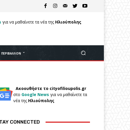
s
για να μαθαίνετε τα νέα της
Ηλιούπολης
ΠΕΡΙΒΆΛΛΟΝ
Ακοουθήστε το cityofilioupolis.gr
στο
Google News
για να μαθαίνετε τα
νέα της
Ηλιούπολης
TAY CONNECTED