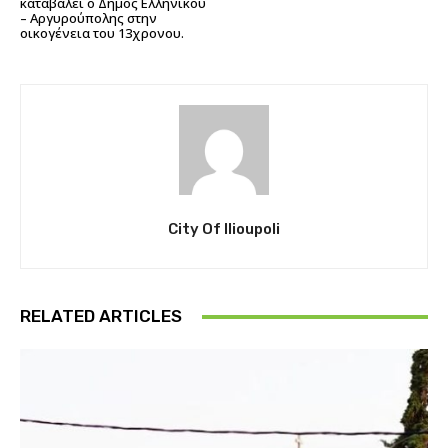
καταβάλει ο Δήμος Ελληνικού
– Αργυρούπολης στην
οικογένεια του 13χρονου.
City Of Ilioupoli
RELATED ARTICLES