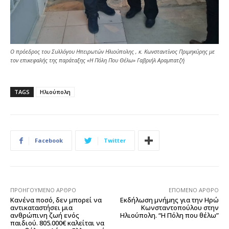
Ο πρόεδρος του Συλλόγου Ηπειρωτών Ηλιούπολης , κ. Κωνσταντίνος Πριμηκύρης με
τον επικεφαλής της παράταξης «Η Πόλη Που Θέλω» Γαβριήλ Αραμπατζή
TAGS
Ηλιούπολη
Facebook
Twitter
ΠΡΟΗΓΟΎΜΕΝΟ ΆΡΘΡΟ
ΕΠΌΜΕΝΟ ΆΡΘΡΟ
Κανένα ποσό, δεν μπορεί να
Eκδήλωση μνήμης για την Ηρώ
αντικαταστήσει μια
Κωνσταντοπούλου στην
ανθρώπινη ζωή ενός
Ηλιούπολη. “Η Πόλη που θέλω”
παιδιού. 805.000€ καλείται να