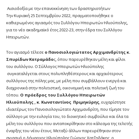
Αισιοδοξία με την επανεκκίνηση των δραστηριοτήτων
Την Κυριακή 25 Σεπτεμβρίου 2022, πραγματοποιήθηκε ο
καθιερωμένος αγιασμός του Συλλόγου Ηπειρωτών Ηλιούπολης,
για το νέο ακαδημαϊκό έτος 2022-23, στην έδρα του Συλλόγου
Ηπειρωτών.
Τον αγιασμό τέλεσε
o Πανοσιολογιώτατος Αρχιμανδρίτης κ.
Σπυρίδων Κατραμάδο
ς, όπου παρευρέθηκαν μέλη και φίλοι
του συλλόγου. Ο Σύλλογος Ηπειρωτών Ηλιούπολης
συγκαταλέγεται στους πολυπληθέστερους και αρχαιότερους
συλλόγους της πόλης μας, με μέλη που συμβάλλουν ενεργά και
διαχρονικά στην πολιτιστική, οικονομική και πολιτική ζωή του
τόπου.
Ο πρόεδρος του Συλλόγου Ηπειρωτών
Ηλιούπολης , κ. Κωνσταντίνος Πριμηκύρης
, ευχαρίστησε
ιδιαιτέρως τον Πανοσιολογιώτατο Αρχιμανδρίτη, που τίμησε τον
σύλλογο με την ευλογία του, το διοικητικό συμβούλιο και όλα τα
μέλη του συλλόγου που ανταποκρίθηκαν στο κάλεσμα της τελετής
έναρξης του νέου έτους. Μεταξύ άλλων παρευρέθηκαν στον
αγιασμό ο Δήμαρχος Ηλιούπολης Γιώργος Χατζηδάκης, ο