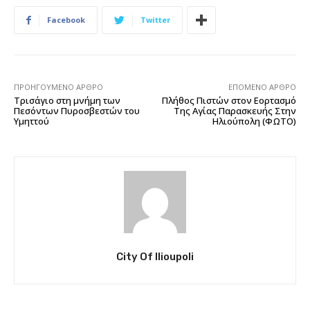
Facebook
Twitter
ΠΡΟΗΓΟΎΜΕΝΟ ΆΡΘΡΟ
ΕΠΌΜΕΝΟ ΆΡΘΡΟ
Τρισάγιο στη μνήμη των
Πλήθος Πιστών στον Εορτασμό
Πεσόντων Πυροσβεστών του
Της Αγίας Παρασκευής Στην
Υμηττού
Ηλιούπολη (ΦΩΤΟ)
City Of Ilioupoli