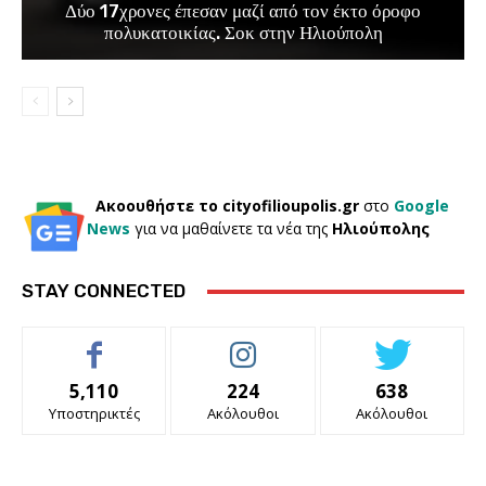
Δύο 17χρονες έπεσαν μαζί από τον έκτο όροφο
πολυκατοικίας. Σοκ στην Ηλιούπολη
Ακοουθήστε το cityofilioupolis.gr
στο
Google
News
για να μαθαίνετε τα νέα της
Ηλιούπολης
STAY CONNECTED
5,110
224
638
Υποστηρικτές
Ακόλουθοι
Ακόλουθοι