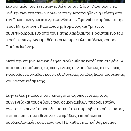
Στο μνημείο που έχει ανεγερθεί από τον Δήμο Ηλιούπολης εις
μνήμην των τεσσάρων ηρώων, πραγματοποιήθηκε η Τελετή από
τον Πανοσιολογιώτατο Αρχιμανδρίτη π. Ειρηναίο εκπρόσωπο της
Ιεράς Μητρόπολης Καισαριανής, Βύρωνος και Υμηττού,
συνεπικουρούμενο από τον Πατήρ Χαράλαμπο, Προϊστάμενο του
Ιερού Ναού Αγίων Τιμοθέου και Μαύρας Ηλιουπόλεως και τον
Πατέρα Ιωάννη.
Μετά την επιμνημόσυνη δέηση ακολούθησε κατάθεση στεφάνων
από τους επισήμους, τις οικογένειες των πεσόντων, τις ενώσεις
πυροσβεστών καθώς και τις εθελοντικές ομάδες Δασοπροστασίας
και Δασοπυρόσβεσης.
Στην τελετή παρέστησαν, εκτός από τις οικογένειες, τους
συγγενείς και τους φίλους των αδικοχαμένων πυροσβεστών,
Ανώτατοι και Ανώτεροι Αξιωματικοί του Πυροσβεστικού Σώματος,
εκπρόσωποι των εθελοντικών ομάδων, εκπρόσωποι
συνδικαλιστικών ενώσεων του Π.Σ. καθώς και πλήθος κόσμου.