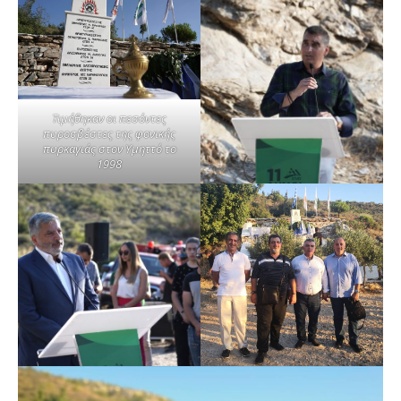
Tιμήθηκαν οι πεσόντες
πυροσβέστες της φονικής
πυρκαγιάς στον Υμηττό το
1998