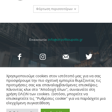
Φόρτωση περισσοτέρων
Επικοινωνία:
info@cityofilioupolis.gr
Χρησιμοποιούμε cookies στον ιστότοπό μας για να σας
προσφέρουμε την πιο σχετική εμπειρία θυμίζοντας τις
προτιμήσεις σας και επαναλαμβανόμενες επισκέψεις.
Κάνοντας κλικ στο "Αποδοχή όλων", συναινείτε στη
χρήση ΟΛΩΝ των cookies. Ωστόσο, μπορείτε να
επισκεφτείτε τις "Ρυθμίσεις cookie" για να παράσχετε μια
ελεγχόμενη συγκατάθεση.
Ακολουθήστε το cityofilioupolis.gr
στο
Google
News
για να μαθαίνετε τα νέα της
Ηλιούπολης