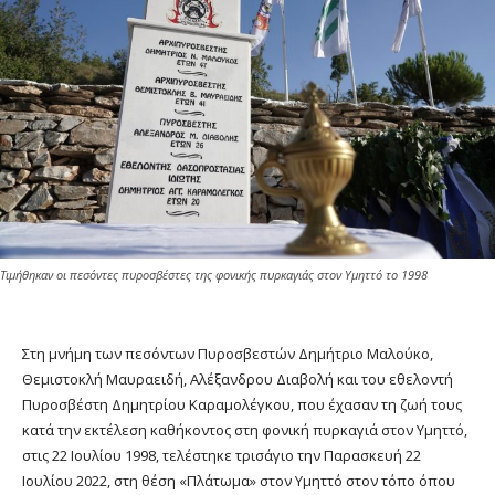
Tιμήθηκαν οι πεσόντες πυροσβέστες της φονικής πυρκαγιάς στον Υμηττό το 1998
Στη μνήμη των πεσόντων Πυροσβεστών Δημήτριο Μαλούκο,
Θεμιστοκλή Μαυραειδή, Αλέξανδρου Διαβολή και του εθελοντή
Πυροσβέστη Δημητρίου Καραμολέγκου, που έχασαν τη ζωή τους
κατά την εκτέλεση καθήκοντος στη φονική πυρκαγιά στον Υμηττό,
στις 22 Ιουλίου 1998, τελέστηκε τρισάγιο την Παρασκευή 22
Ιουλίου 2022, στη θέση «Πλάτωμα» στον Υμηττό στον τόπο όπου