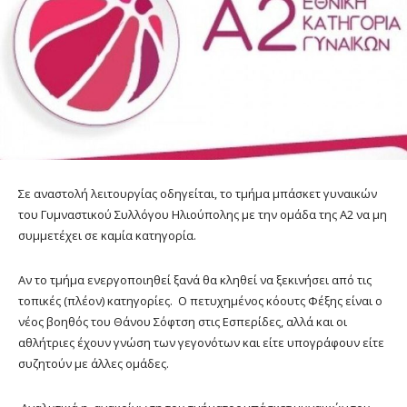
Σε αναστολή λειτουργίας οδηγείται, το τμήμα μπάσκετ γυναικών
του Γυμναστικού Συλλόγου Ηλιούπολης με την ομάδα της Α2 να μη
συμμετέχει σε καμία κατηγορία.
Αν το τμήμα ενεργοποιηθεί ξανά θα κληθεί να ξεκινήσει από τις
τοπικές (πλέον) κατηγορίες. O πετυχημένος κόουτς Φέξης είναι ο
νέος βοηθός του Θάνου Σόφτση στις Εσπερίδες, αλλά και οι
αθλήτριες έχουν γνώση των γεγονότων και είτε υπογράφουν είτε
συζητούν με άλλες ομάδες.