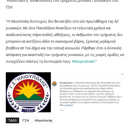
Αναλυτικά η ανακοίνωση του τμήματος μπάσκετ γυναικών του
ΓΣΗ:
“
H Ηλιούπολη δυστυχώς δεν θα κατέβει στο νέο πρωτάθλημα της Α2
γυναικών. Με δυο Πανελλήνια Νεανίδων τα τελευταία χρόνια και
αναδεικνύοντας πάρα πολλές αθλήτριες, οι άνθρωποι του τμήματος δεν
μπορούν να αντέξουν άλλο το οικονομικό βάρος, έχοντας μηδαμινή
βοήθεια απ΄ τον Δήμο και την τοπική κοινωνία. Πάρθηκε έτσι η δύσκολη
απόφαση για αναστολή του τμήματος γυναικών, με τις μικρές ομάδες να
συνεχίζουν πάντως τη λειτουργία τους.
#ilioupoliswbc
“
TAGS
ΓΣΗ
Ηλιούπολη