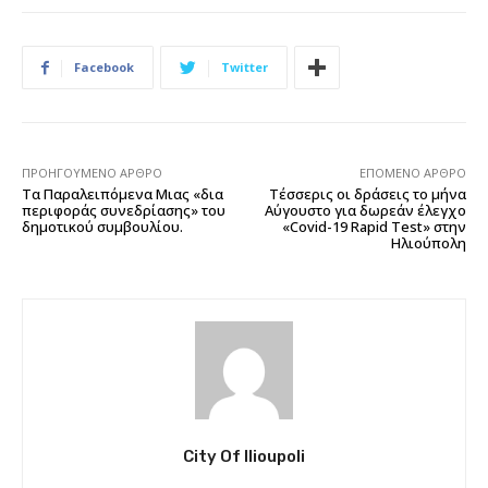
Facebook
Twitter
ΠΡΟΗΓΟΎΜΕΝΟ ΆΡΘΡΟ
ΕΠΌΜΕΝΟ ΆΡΘΡΟ
Τα Παραλειπόμενα Μιας «δια
Τέσσερις οι δράσεις το μήνα
περιφοράς συνεδρίασης» του
Αύγουστο για δωρεάν έλεγχο
δημοτικού συμβουλίου.
«Covid-19 Rapid Test» στην
Ηλιούπολη
City Of Ilioupoli