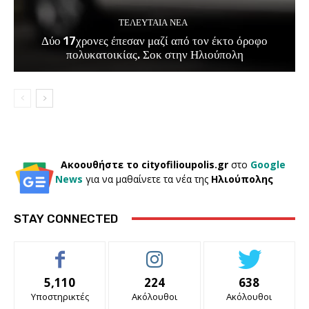
ΤΕΛΕΥΤΑΊΑ ΝΈΑ
Δύο 17χρονες έπεσαν μαζί από τον έκτο όροφο
πολυκατοικίας. Σοκ στην Ηλιούπολη
Ακοουθήστε το cityofilioupolis.gr
στο
Google
News
για να μαθαίνετε τα νέα της
Ηλιούπολης
STAY CONNECTED
5,110
224
638
Υποστηρικτές
Ακόλουθοι
Ακόλουθοι