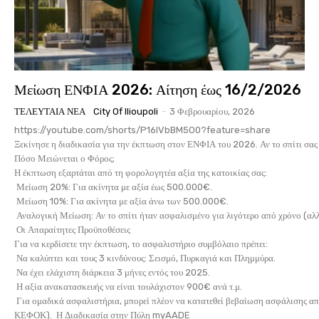
Μείωση ΕΝΦΙΑ 2026: Αίτηση έως 16/2/2026
ΤΕΛΕΥΤΑΊΑ ΝΈΑ
City Of Ilioupoli
-
3 Φεβρουαρίου, 2026
https://youtube.com/shorts/P16lVbBM5O0?feature=share
Ξεκίνησε η διαδικασία για την έκπτωση στον ΕΝΦΙΑ του 2026. Αν το σπίτι σας 
Πόσο Μειώνεται ο Φόρος;
Η έκπτωση εξαρτάται από τη φορολογητέα αξία της κατοικίας σας:
Μείωση 20%: Για ακίνητα με αξία έως 500.000€.
Μείωση 10%: Για ακίνητα με αξία άνω των 500.000€.
Αναλογική Μείωση: Αν το σπίτι ήταν ασφαλισμένο για λιγότερο από χρόνο (αλλ
Οι Απαραίτητες Προϋποθέσεις
Για να κερδίσετε την έκπτωση, το ασφαλιστήριο συμβόλαιο πρέπει:
Να καλύπτει και τους 3 κινδύνους: Σεισμό, Πυρκαγιά και Πλημμύρα.
Να έχει ελάχιστη διάρκεια 3 μήνες εντός του 2025.
Η αξία ανακατασκευής να είναι τουλάχιστον 900€ ανά τ.μ.
Για ομαδικά ασφαλιστήρια, μπορεί πλέον να κατατεθεί βεβαίωση ασφάλισης α
ΚΕΦΟΚ). Η Διαδικασία στην Πύλη myAADE