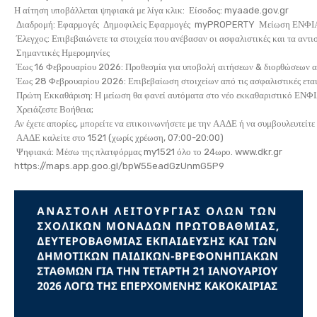
Η αίτηση υποβάλλεται ψηφιακά με λίγα κλικ: Είσοδος: myaade.gov.gr
Διαδρομή: Εφαρμογές Δημοφιλείς Εφαρμογές myPROPERTY Μείωση ΕΝΦΙΑ 
Έλεγχος: Επιβεβαιώνετε τα στοιχεία που ανέβασαν οι ασφαλιστικές και τα αντισ
Σημαντικές Ημερομηνίες
Έως 16 Φεβρουαρίου 2026: Προθεσμία για υποβολή αιτήσεων & διορθώσεων από
Έως 28 Φεβρουαρίου 2026: Επιβεβαίωση στοιχείων από τις ασφαλιστικές εταιρ
Πρώτη Εκκαθάριση: Η μείωση θα φανεί αυτόματα στο νέο εκκαθαριστικό ΕΝΦΙ
Χρειάζεστε Βοήθεια;
Αν έχετε απορίες, μπορείτε να επικοινωνήσετε με την ΑΑΔΕ ή να συμβουλευτείτε
ΑΑΔΕ καλείτε στο 1521 (χωρίς χρέωση, 07:00-20:00)
Ψηφιακά: Μέσω της πλατφόρμας my1521 όλο το 24ωρο. www.dkr.gr
https://maps.app.goo.gl/bpW55eadGzUnmG5P9