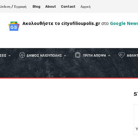
Σύνδεση / Εγγραφή
Blog
About
Contact
Αρχική
Ακολουθήστε το cityofilioupolis.gr
στο
Google New
ΣΕΙΣ
ΔΉΜΟΣ ΗΛΙΟΎΠΟΛΗΣ
ΤΡΊΤΗ ΆΠΟΨΗ
ΑΘΛΗΤ
S
Υ