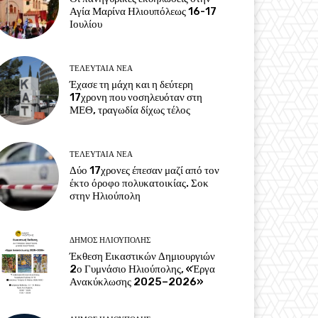
Αγία Μαρίνα Ηλιουπόλεως 16-17
Ιουλίου
ΤΕΛΕΥΤΑΊΑ ΝΈΑ
Έχασε τη μάχη και η δεύτερη
17χρονη που νοσηλευόταν στη
ΜΕΘ, τραγωδία δίχως τέλος
ΤΕΛΕΥΤΑΊΑ ΝΈΑ
Δύο 17χρονες έπεσαν μαζί από τον
έκτο όροφο πολυκατοικίας. Σοκ
στην Ηλιούπολη
ΔΉΜΟΣ ΗΛΙΟΎΠΟΛΗΣ
Έκθεση Εικαστικών Δημιουργιών
2ο Γυμνάσιο Ηλιούπολης, «Έργα
Ανακύκλωσης 2025–2026»