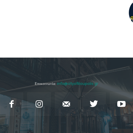
Επικοινωνία:
info@cityofilioupolis.gr