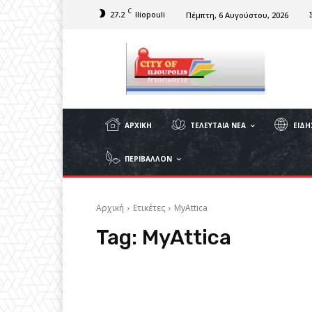
C
27.2
Iliopouli
Πέμπτη, 6 Αυγούστου, 2026
ΑΡΧΙΚΉ
ΤΕΛΕΥΤΑΊΑ ΝΈΑ
ΕΙΔΉ
ΠΕΡΙΒΆΛΛΟΝ
Αρχική
Ετικέτες
MyAttica
Tag:
MyAttica