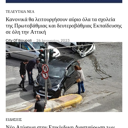
ΤΕΛΕΥΤΑΊΑ ΝΈΑ
Κανονικά θα λειτουργήσουν αύριο όλα τα σχολεία
της Πρωτοβάθμιας και δευτεροβάθμιας Εκπαίδευσης
σε όλη την Αττική
City Of Ilioupoli
-
26 Ιανουαρίου, 2023
ΕΙΔΉΣΕΙΣ
Νέο Ατύχημα στην Επικίνδυνη Διασταύρωση των