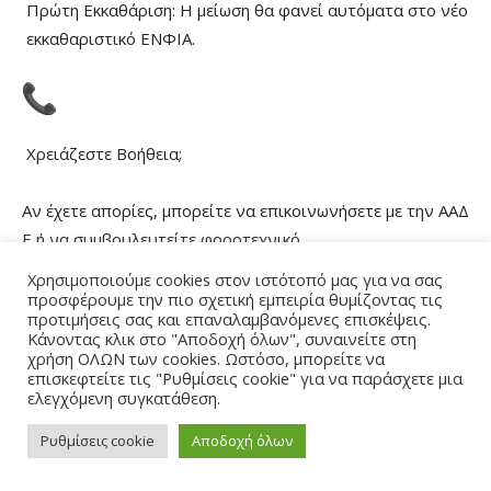
Πρώτη Εκκαθάριση: Η μείωση θα φανεί αυτόματα στο νέο
εκκαθαριστικό ΕΝΦΙΑ.
Χρειάζεστε Βοήθεια;
Αν έχετε απορίες, μπορείτε να επικοινωνήσετε με την ΑΑΔ
Ε ή να συμβουλευτείτε φοροτεχνικό.
Χρησιμοποιούμε cookies στον ιστότοπό μας για να σας
προσφέρουμε την πιο σχετική εμπειρία θυμίζοντας τις
προτιμήσεις σας και επαναλαμβανόμενες επισκέψεις.
Κάνοντας κλικ στο "Αποδοχή όλων", συναινείτε στη
ΑΑΔΕ καλείτε στο 1521 (χωρίς χρέωση, 07:00-20:00)
χρήση ΟΛΩΝ των cookies. Ωστόσο, μπορείτε να
επισκεφτείτε τις "Ρυθμίσεις cookie" για να παράσχετε μια
ελεγχόμενη συγκατάθεση.
Ρυθμίσεις cookie
Αποδοχή όλων
Ψηφιακά: Μέσω της πλατφόρμας my1521 όλο το 24ωρο.