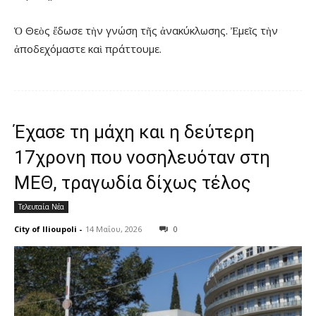
Ὁ Θεὸς ἔδωσε τὴν γνώση τῆς ἀνακύκλωσης. Ἐμεῖς τὴν
ἀποδεχόμαστε καὶ πράττουμε.
Έχασε τη μάχη και η δεύτερη
17χρονη που νοσηλευόταν στη
ΜΕΘ, τραγωδία δίχως τέλος
Τελευταία Νέα
City of Ilioupoli
-
14 Μαΐου, 2026
0