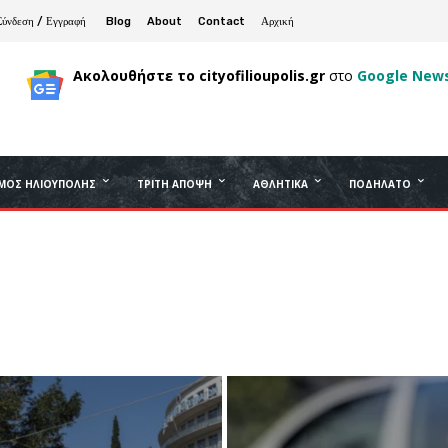
Σύνδεση / Εγγραφή
Blog
About
Contact
Αρχική
Ακολουθήστε το cityofilioupolis.gr
στο
Google New
ΜΟΣ ΗΛΙΟΎΠΟΛΗΣ
ΤΡΊΤΗ ΆΠΟΨΗ
ΑΘΛΗΤΙΚΆ
ΠΟΔΉΛΑΤΟ