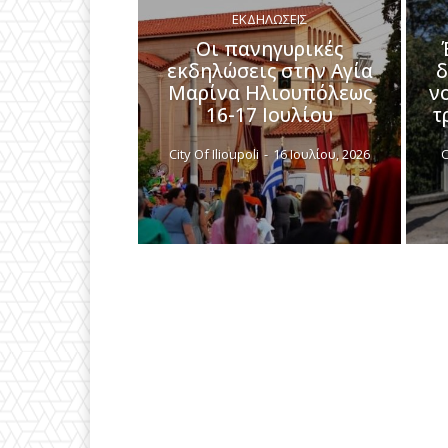
ΕΚΔΗΛΏΣΕΙΣ
Οι πανηγυρικές
εκδηλώσεις στην Αγία
δ
Μαρίνα Ηλιουπόλεως
ν
16-17 Ιουλίου
τ
City Of Ilioupoli
-
16 Ιουλίου, 2026
C