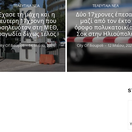
ΤΕΛΕΥΤΑΊΑ ΝΈΑ
ΤΕΛΕΥΤΑΊΑ ΝΈΑ
Έχασε τη μάχη και η
Δύο 17χρονες έπεσ
εύτερη 17χρονη που
μαζί από τον έκτο
οσηλευόταν στη ΜΕΘ,
όροφο πολυκατοικία
ραγωδία δίχως τέλος
Σοκ στην Ηλιούπολ
ity Of Ilioupoli
-
14 Μαΐου, 2026
City Of Ilioupoli
-
12 Μαΐου, 20
S
Υ