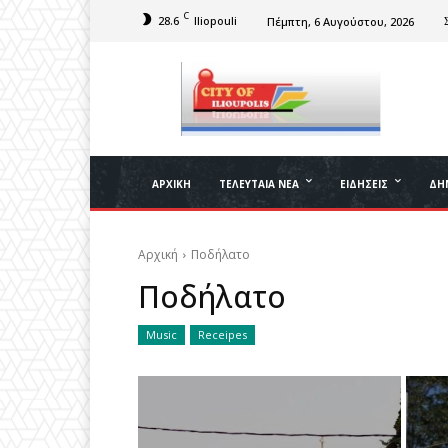
C
28.6
Iliopouli
Πέμπτη, 6 Αυγούστου, 2026
ΑΡΧΙΚΉ
ΤΕΛΕΥΤΑΊΑ ΝΈΑ
ΕΙΔΉΣΕΙΣ
ΔΉ
Αρχική
Ποδήλατο
Ποδήλατο
Music
Receipes