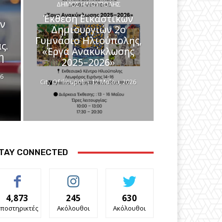
ΔΉΜΟΣ ΗΛΙΟΎΠΟΛΗΣ
Έκθεση Εικαστικών
αν
Δημιουργιών 2ο
Γυμνάσιο Ηλιούπολης,
ς.
«Έργα Ανακύκλωσης
η
2025–2026»
26
City Of Ilioupoli
-
12 Μαΐου, 2026
TAY CONNECTED
4,873
245
630
ποστηρικτές
Ακόλουθοι
Ακόλουθοι