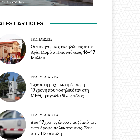
ATEST ARTICLES
ΕΚΔΗΛΏΣΕΙΣ
Οι πανηγυρικές εκδηλώσεις στην
Αγία Μαρίνα Ηλιουπόλεως 16-17
Ιουλίου
ΤΕΛΕΥΤΑΊΑ ΝΈΑ
Έχασε τη μάχη και η δεύτερη
17χρονη που νοσηλευόταν στη
ΜΕΘ, τραγωδία δίχως τέλος
ΤΕΛΕΥΤΑΊΑ ΝΈΑ
Δύο 17χρονες έπεσαν μαζί από τον
έκτο όροφο πολυκατοικίας. Σοκ
στην Ηλιούπολη