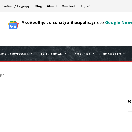
Σύνδεση / Εγγραφή
Blog
About
Contact
Αρχική
Ακολουθήστε το cityofilioupolis.gr
στο
Google New
ΜΟΣ ΗΛΙΟΎΠΟΛΗΣ
ΤΡΊΤΗ ΆΠΟΨΗ
ΑΘΛΗΤΙΚΆ
ΠΟΔΉΛΑΤΟ
poli
S