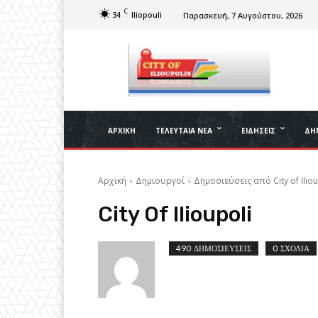
C
34
Iliopouli
Παρασκευή, 7 Αυγούστου, 2026
ΑΡΧΙΚΉ
ΤΕΛΕΥΤΑΊΑ ΝΈΑ
ΕΙΔΉΣΕΙΣ
ΔΉ
Αρχική
Δημιουργοί
Δημοσιεύσεις από City of Iliou
City Of Ilioupoli
490 ΔΗΜΟΣΙΕΥΣΕΙΣ
0 ΣΧΟΛΙΑ