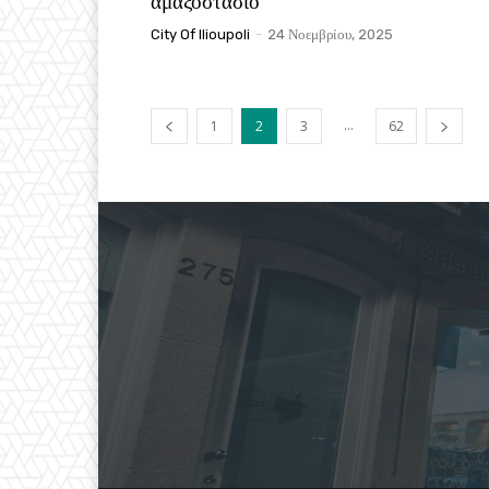
αμαξοστάσιο
City Of Ilioupoli
-
24 Νοεμβρίου, 2025
...
1
2
3
62