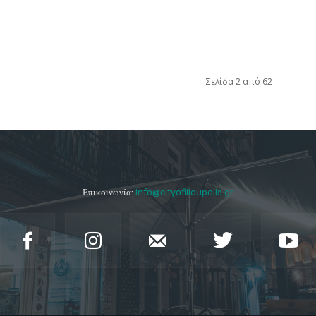
Σελίδα 2 από 62
Επικοινωνία:
info@cityofilioupolis.gr