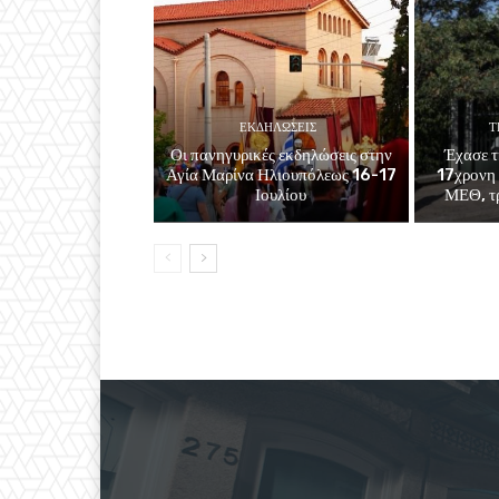
ΕΚΔΗΛΏΣΕΙΣ
Τ
Οι πανηγυρικές εκδηλώσεις στην
Έχασε τ
Αγία Μαρίνα Ηλιουπόλεως 16-17
17χρονη 
Ιουλίου
ΜΕΘ, τρ