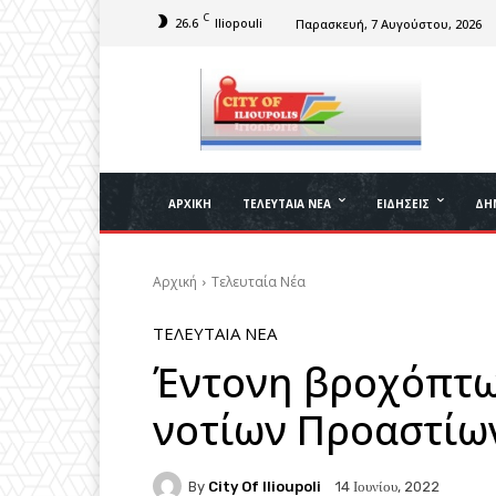
C
26.6
Iliopouli
Παρασκευή, 7 Αυγούστου, 2026
ΑΡΧΙΚΉ
ΤΕΛΕΥΤΑΊΑ ΝΈΑ
ΕΙΔΉΣΕΙΣ
ΔΉ
Αρχική
Τελευταία Νέα
ΤΕΛΕΥΤΑΊΑ ΝΈΑ
Έντονη βροχόπτω
νοτίων Προαστίω
By
City Of Ilioupoli
14 Ιουνίου, 2022