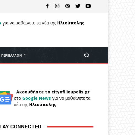
s
για να μαθαίνετε τα νέα της
Ηλιούπολης
ΠΕΡΙΒΆΛΛΟΝ
Ακοουθήστε το cityofilioupolis.gr
στο
Google News
για να μαθαίνετε τα
νέα της
Ηλιούπολης
TAY CONNECTED