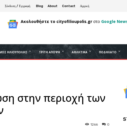
Σύνδεση / Εγγραφή
Blog
About
Contact
Αρχική
Ακολουθήστε το cityofilioupolis.gr
στο
Google New
ΜΟΣ ΗΛΙΟΎΠΟΛΗΣ
ΤΡΊΤΗ ΆΠΟΨΗ
ΑΘΛΗΤΙΚΆ
ΠΟΔΉΛΑΤΟ
ση στην περιοχή των
ν
S
1266
0