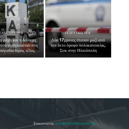
ΕΛΕΥΤΑΊΑ ΝΈΑ
ΤΕΛΕΥΤΑΊΑ ΝΈΑ
η μάχη και η δεύτερη
Δύο 17χρονες έπεσαν μαζί από
που νοσηλευόταν στη
τον έκτο όροφο πολυκατοικίας.
αγωδία δίχως τέλος
Σοκ στην Ηλιούπολη
Επικοινωνία:
info@cityofilioupolis.gr