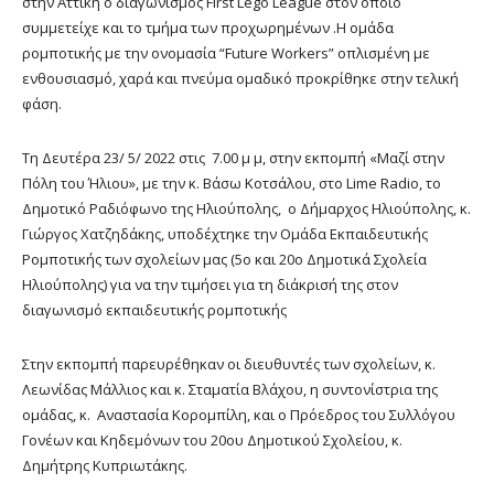
στην Αττική ο διαγωνισμός First Lego League στον οποίο
συμμετείχε και το τμήμα των προχωρημένων .H ομάδα
ρομποτικής με την ονομασία “Future Workers” οπλισμένη με
ενθουσιασμό, χαρά και πνεύμα ομαδικό προκρίθηκε στην τελική
φάση.
Τη Δευτέρα 23/ 5/ 2022 στις 7.00 μ μ, στην εκπομπή «Μαζί στην
Πόλη του Ήλιου», με την κ. Βάσω Κοτσάλου, στο Lime Radio, το
Δημοτικό Ραδιόφωνο της Ηλιούπολης, ο Δήμαρχος Ηλιούπολης, κ.
Γιώργος Χατζηδάκης, υποδέχτηκε την Ομάδα Εκπαιδευτικής
Ρομποτικής των σχολείων μας (5ο και 20ο Δημοτικά Σχολεία
Ηλιούπολης) για να την τιμήσει για τη διάκρισή της στον
διαγωνισμό εκπαιδευτικής ρομποτικής
Στην εκπομπή παρευρέθηκαν οι διευθυντές των σχολείων, κ.
Λεωνίδας Μάλλιος και κ. Σταματία Βλάχου, η συντονίστρια της
ομάδας, κ. Αναστασία Κορομπίλη, και ο Πρόεδρος του Συλλόγου
Γονέων και Κηδεμόνων του 20ου Δημοτικού Σχολείου, κ.
Δημήτρης Κυπριωτάκης.