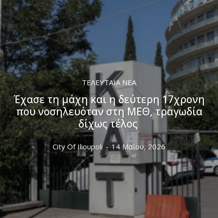
ΤΕΛΕΥΤΑΊΑ ΝΈΑ
Έχασε τη μάχη και η δεύτερη 17χρονη
που νοσηλευόταν στη ΜΕΘ, τραγωδία
δίχως τέλος
City Of Ilioupoli
-
14 Μαΐου, 2026