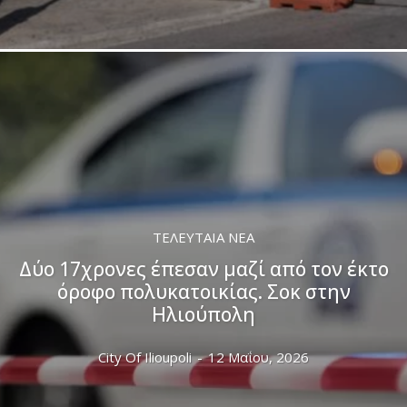
ΤΕΛΕΥΤΑΊΑ ΝΈΑ
Δύο 17χρονες έπεσαν μαζί από τον έκτο
όροφο πολυκατοικίας. Σοκ στην
Ηλιούπολη
City Of Ilioupoli
-
12 Μαΐου, 2026