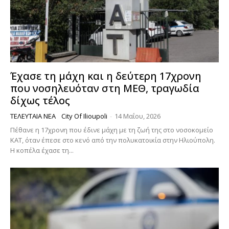
Έχασε τη μάχη και η δεύτερη 17χρονη
που νοσηλευόταν στη ΜΕΘ, τραγωδία
δίχως τέλος
ΤΕΛΕΥΤΑΊΑ ΝΈΑ
City Of Ilioupoli
-
14 Μαΐου, 2026
Πέθανε η 17χρονη που έδινε μάχη με τη ζωή της στο νοσοκομείο
ΚΑΤ, όταν έπεσε στο κενό από την πολυκατοικία στην Ηλιούπολη.
Η κοπέλα έχασε τη...