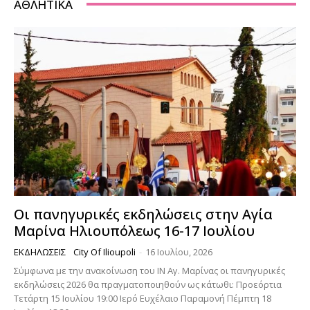
ΑΘΛΗΤΙΚΆ
Οι πανηγυρικές εκδηλώσεις στην Αγία
Μαρίνα Ηλιουπόλεως 16-17 Ιουλίου
ΕΚΔΗΛΏΣΕΙΣ
City Of Ilioupoli
-
16 Ιουλίου, 2026
Σύμφωνα με την ανακοίνωση του ΙΝ Αγ. Μαρίνας οι πανηγυρικές
εκδηλώσεις 2026 θα πραγματοποιηθούν ως κάτωθι: Προεόρτια
Τετάρτη 15 Ιουλίου 19:00 Ιερό Ευχέλαιο Παραμονή Πέμπτη 18