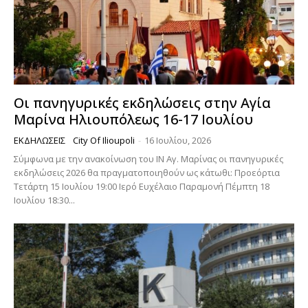
Οι πανηγυρικές εκδηλώσεις στην Αγία
Μαρίνα Ηλιουπόλεως 16-17 Ιουλίου
ΕΚΔΗΛΏΣΕΙΣ
City Of Ilioupoli
-
16 Ιουλίου, 2026
Σύμφωνα με την ανακοίνωση του ΙΝ Αγ. Μαρίνας οι πανηγυρικές
εκδηλώσεις 2026 θα πραγματοποιηθούν ως κάτωθι: Προεόρτια
Τετάρτη 15 Ιουλίου 19:00 Ιερό Ευχέλαιο Παραμονή Πέμπτη 18
Ιουλίου 18:30...