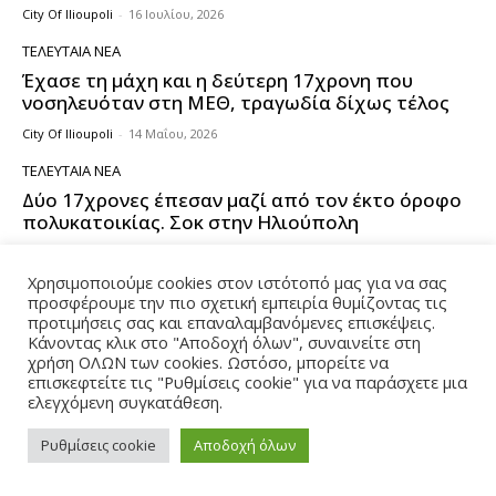
City Of Ilioupoli
-
16 Ιουλίου, 2026
ΤΕΛΕΥΤΑΊΑ ΝΈΑ
Έχασε τη μάχη και η δεύτερη 17χρονη που
νοσηλευόταν στη ΜΕΘ, τραγωδία δίχως τέλος
City Of Ilioupoli
-
14 Μαΐου, 2026
ΤΕΛΕΥΤΑΊΑ ΝΈΑ
Δύο 17χρονες έπεσαν μαζί από τον έκτο όροφο
πολυκατοικίας. Σοκ στην Ηλιούπολη
City Of Ilioupoli
-
12 Μαΐου, 2026
Χρησιμοποιούμε cookies στον ιστότοπό μας για να σας
ΔΉΜΟΣ ΗΛΙΟΎΠΟΛΗΣ
προσφέρουμε την πιο σχετική εμπειρία θυμίζοντας τις
Έκθεση Εικαστικών Δημιουργιών 2ο Γυμνάσιο
προτιμήσεις σας και επαναλαμβανόμενες επισκέψεις.
Ηλιούπολης, «Έργα Ανακύκλωσης 2025–2026»
Κάνοντας κλικ στο "Αποδοχή όλων", συναινείτε στη
χρήση ΟΛΩΝ των cookies. Ωστόσο, μπορείτε να
City Of Ilioupoli
-
12 Μαΐου, 2026
επισκεφτείτε τις "Ρυθμίσεις cookie" για να παράσχετε μια
ελεγχόμενη συγκατάθεση.
ΔΉΜΟΣ ΗΛΙΟΎΠΟΛΗΣ
Στη διάθεση Δημοτών ΤΟ ΝΕΟ ΨΗΦΙΑΚΟ
Ρυθμίσεις cookie
Αποδοχή όλων
ΕΡΓΑΛΕΙΟ ΕΞΥΠΗΡΕΤΗΣΗΣ του Δήμου
Ηλιούπολης