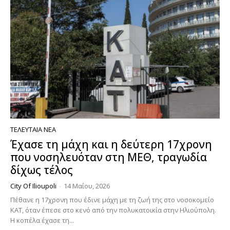
ΤΕΛΕΥΤΑΊΑ ΝΈΑ
Έχασε τη μάχη και η δεύτερη 17χρονη
που νοσηλευόταν στη ΜΕΘ, τραγωδία
δίχως τέλος
City Of Ilioupoli
-
14 Μαΐου, 2026
Πέθανε η 17χρονη που έδινε μάχη με τη ζωή της στο νοσοκομείο
ΚΑΤ, όταν έπεσε στο κενό από την πολυκατοικία στην Ηλιούπολη.
Η κοπέλα έχασε τη...