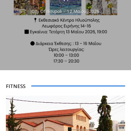
City Of Ilioupoli
-
12 Μαΐου, 2026
FITNESS