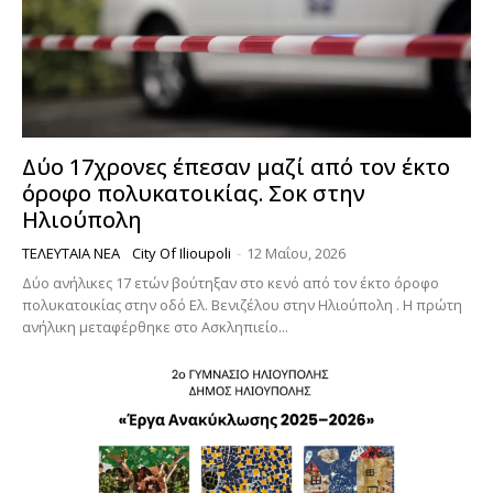
Δύο 17χρονες έπεσαν μαζί από τον έκτο
όροφο πολυκατοικίας. Σοκ στην
Ηλιούπολη
ΤΕΛΕΥΤΑΊΑ ΝΈΑ
City Of Ilioupoli
-
12 Μαΐου, 2026
Δύο ανήλικες 17 ετών βούτηξαν στο κενό από τον έκτο όροφο
πολυκατοικίας στην οδό Ελ. Βενιζέλου στην Ηλιούπολη . Η πρώτη
ανήλικη μεταφέρθηκε στο Ασκληπιείο...