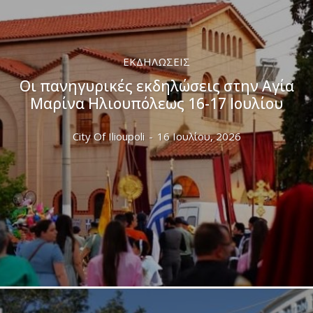
ΕΚΔΗΛΏΣΕΙΣ
Οι πανηγυρικές εκδηλώσεις στην Αγία
Μαρίνα Ηλιουπόλεως 16-17 Ιουλίου
City Of Ilioupoli
-
16 Ιουλίου, 2026