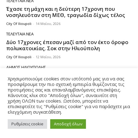
ΤΕΛΕΥΤΑΊΑ ΝΈΑ
Έχασε τη μάχη και η δεύτερη 17χρονη που
νοσηλευόταν στη ΜΕΘ, τραγωδία δίχως τέλος
City Of Ilioupoli
-
14 Μαΐου, 2026
ΤΕΛΕΥΤΑΊΑ ΝΈΑ
Δύο 17χρονες έπεσαν μαζί από τον έκτο όροφο
πολυκατοικίας. Σοκ στην Ηλιούπολη
City Of Ilioupoli
-
12 Μαΐου, 2026
ΔΉΜΟΣ ΗΛΙΟΎΠΟΛΗΣ
Έκθεση Εικαστικών Δημιουργιών 2ο Γυμνάσιο
Χρησιμοποιούμε cookies στον ιστότοπό μας για να σας
Ηλιούπολης, «Έργα Ανακύκλωσης 2025–2026»
προσφέρουμε την πιο σχετική εμπειρία θυμίζοντας τις
προτιμήσεις σας και επαναλαμβανόμενες επισκέψεις.
City Of Ilioupoli
-
12 Μαΐου, 2026
Κάνοντας κλικ στο "Αποδοχή όλων", συναινείτε στη
χρήση ΟΛΩΝ των cookies. Ωστόσο, μπορείτε να
ΔΉΜΟΣ ΗΛΙΟΎΠΟΛΗΣ
επισκεφτείτε τις "Ρυθμίσεις cookie" για να παράσχετε μια
Στη διάθεση Δημοτών ΤΟ ΝΕΟ ΨΗΦΙΑΚΟ
ελεγχόμενη συγκατάθεση.
ΕΡΓΑΛΕΙΟ ΕΞΥΠΗΡΕΤΗΣΗΣ του Δήμου
Ηλιούπολης
Ρυθμίσεις cookie
Αποδοχή όλων
City Of Ilioupoli
-
17 Φεβρουαρίου, 2026