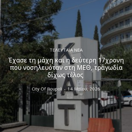
ΤΕΛΕΥΤΑΊΑ ΝΈΑ
Έχασε τη μάχη και η δεύτερη 17χρονη
που νοσηλευόταν στη ΜΕΘ, τραγωδία
δίχως τέλος
City Of Ilioupoli
-
14 Μαΐου, 2026