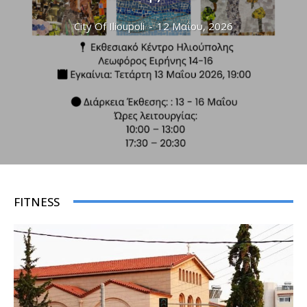
City Of Ilioupoli
-
12 Μαΐου, 2026
FITNESS