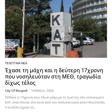
ΤΕΛΕΥΤΑΊΑ ΝΈΑ
Έχασε τη μάχη και η δεύτερη 17χρονη
που νοσηλευόταν στη ΜΕΘ, τραγωδία
δίχως τέλος
City Of Ilioupoli
-
14 Μαΐου, 2026
Πέθανε η 17χρονη που έδινε μάχη με τη ζωή της στο νοσοκομείο
ΚΑΤ, όταν έπεσε στο κενό από την πολυκατοικία στην Ηλιούπολη.
Η κοπέλα έχασε τη...