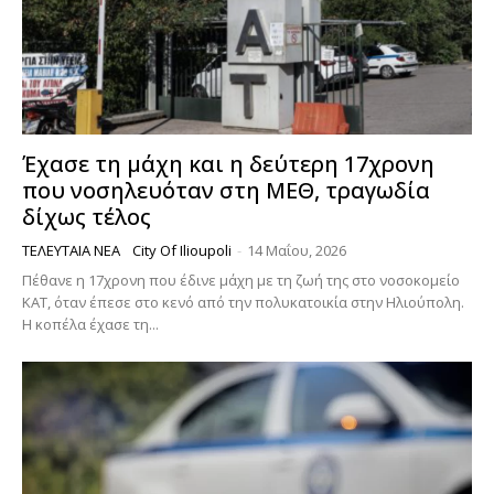
Έχασε τη μάχη και η δεύτερη 17χρονη
που νοσηλευόταν στη ΜΕΘ, τραγωδία
δίχως τέλος
ΤΕΛΕΥΤΑΊΑ ΝΈΑ
City Of Ilioupoli
-
14 Μαΐου, 2026
Πέθανε η 17χρονη που έδινε μάχη με τη ζωή της στο νοσοκομείο
ΚΑΤ, όταν έπεσε στο κενό από την πολυκατοικία στην Ηλιούπολη.
Η κοπέλα έχασε τη...