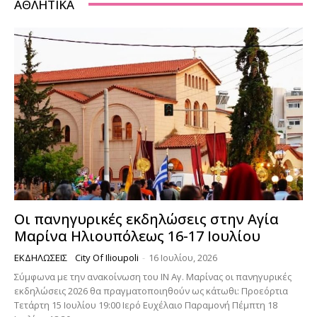
ΑΘΛΗΤΙΚΆ
Οι πανηγυρικές εκδηλώσεις στην Αγία
Μαρίνα Ηλιουπόλεως 16-17 Ιουλίου
ΕΚΔΗΛΏΣΕΙΣ
City Of Ilioupoli
-
16 Ιουλίου, 2026
Σύμφωνα με την ανακοίνωση του ΙΝ Αγ. Μαρίνας οι πανηγυρικές
εκδηλώσεις 2026 θα πραγματοποιηθούν ως κάτωθι: Προεόρτια
Τετάρτη 15 Ιουλίου 19:00 Ιερό Ευχέλαιο Παραμονή Πέμπτη 18