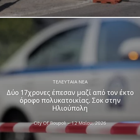
ΤΕΛΕΥΤΑΊΑ ΝΈΑ
Δύο 17χρονες έπεσαν μαζί από τον έκτο
όροφο πολυκατοικίας. Σοκ στην
Ηλιούπολη
City Of Ilioupoli
-
12 Μαΐου, 2026