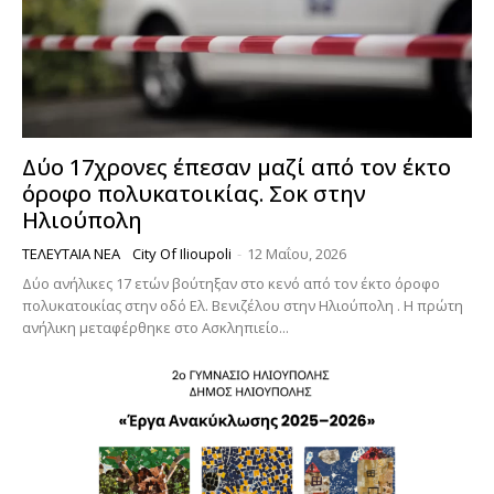
Δύο 17χρονες έπεσαν μαζί από τον έκτο
όροφο πολυκατοικίας. Σοκ στην
Ηλιούπολη
ΤΕΛΕΥΤΑΊΑ ΝΈΑ
City Of Ilioupoli
-
12 Μαΐου, 2026
Δύο ανήλικες 17 ετών βούτηξαν στο κενό από τον έκτο όροφο
πολυκατοικίας στην οδό Ελ. Βενιζέλου στην Ηλιούπολη . Η πρώτη
ανήλικη μεταφέρθηκε στο Ασκληπιείο...