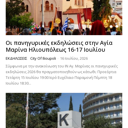
Οι πανηγυρικές εκδηλώσεις στην Αγία
Μαρίνα Ηλιουπόλεως 16-17 Ιουλίου
ΕΚΔΗΛΏΣΕΙΣ
City Of Ilioupoli
-
16 Ιουλίου, 2026
Σύμφωνα με την ανακοίνωση του ΙΝ Αγ. Μαρίνας οι πανηγυρικές
εκδηλώσεις 2026 θα πραγματοποιηθούν ως κάτωθι: Προεόρτια
Τετάρτη 15 Ιουλίου 19:00 Ιερό Ευχέλαιο Παραμονή Πέμπτη 18
Ιουλίου 18:30...