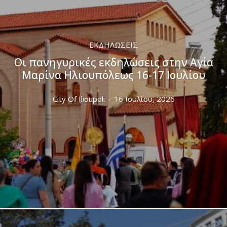
ΕΚΔΗΛΏΣΕΙΣ
Οι πανηγυρικές εκδηλώσεις στην Αγία
Μαρίνα Ηλιουπόλεως 16-17 Ιουλίου
City Of Ilioupoli
-
16 Ιουλίου, 2026